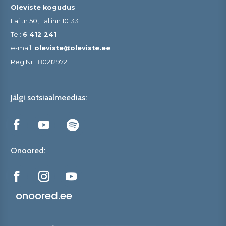
Oleviste kogudus
Lai tn 50, Tallinn 10133
Tel:
6 412 241
e-mail:
oleviste@oleviste.ee
Reg.Nr:
80212972
Jälgi sotsiaalmeedias:
Onoored:
onoored.ee