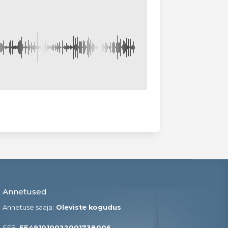
Annetused
Annetuse saaja:
Oleviste kogudus
SEB:
EE491010022001738006