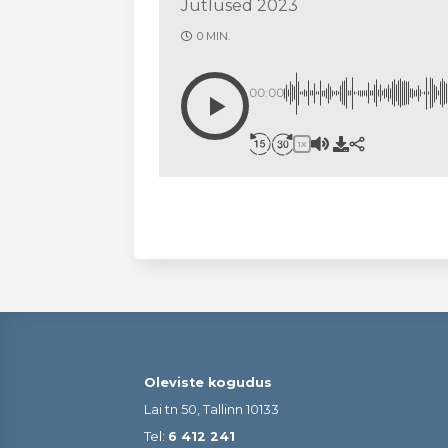
Jutlused 2023
0 MIN.
00:00
1X
Oleviste kogudus
Lai tn 50, Tallinn 10133
Tel:
6 412 241