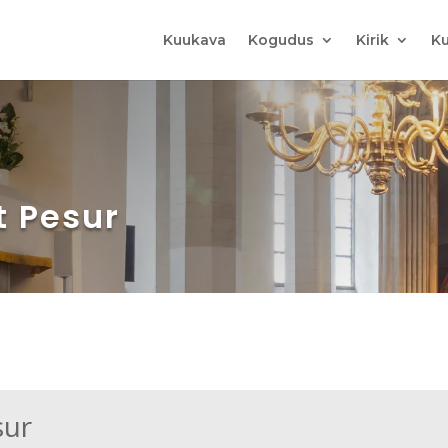
Kuukava
Kogudus
Kirik
Ku
t Pesur
sur