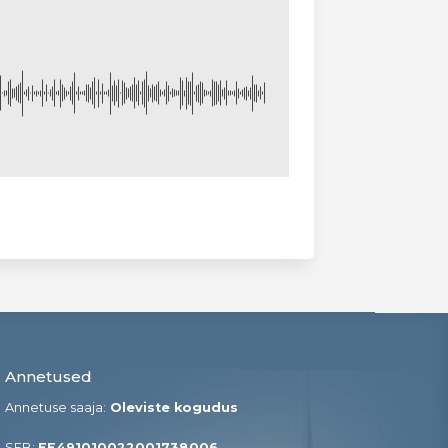
Annetused
Annetuse saaja:
Oleviste kogudus
SEB:
EE491010022001738006