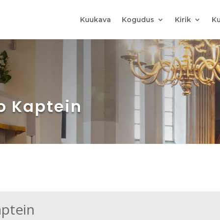
Kuukava
Kogudus
Kirik
Ku
jo Kaptein
aptein