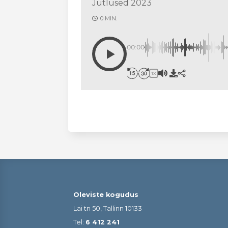
Jutlused 2023
0 MIN.
00:00
1X
Oleviste kogudus
Lai tn 50, Tallinn 10133
Tel:
6 412 241