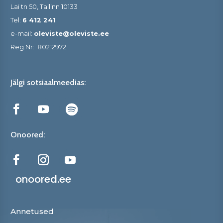
Lai tn 50, Tallinn 10133
Tel:
6 412 241
e-mail:
oleviste@oleviste.ee
Reg.Nr:
80212972
Jälgi sotsiaalmeedias:
Onoored:
onoored.ee
Annetused