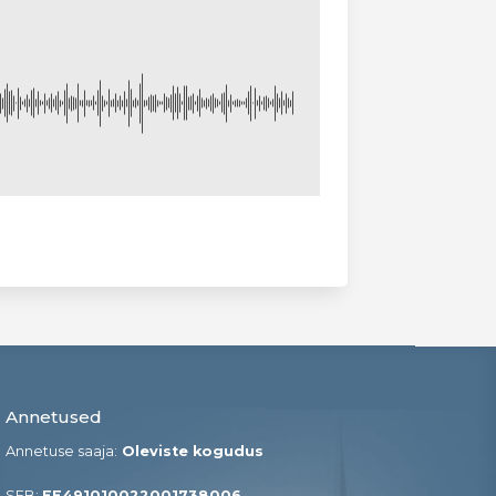
Annetused
Annetuse saaja:
Oleviste kogudus
SEB:
EE491010022001738006