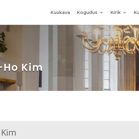
Kuukava
Kogudus
Kirik
Ku
n-Ho Kim
 Kim