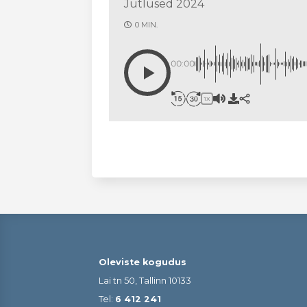
Jutlused 2024
0 MIN.
00:00
1X
Oleviste kogudus
Lai tn 50, Tallinn 10133
Tel:
6 412 241