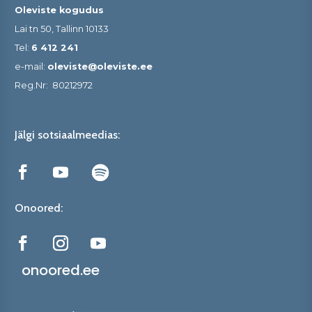
Oleviste kogudus
Lai tn 50, Tallinn 10133
Tel:
6 412 241
e-mail:
oleviste@oleviste.ee
Reg.Nr:
80212972
Jälgi sotsiaalmeedias:
Onoored:
onoored.ee