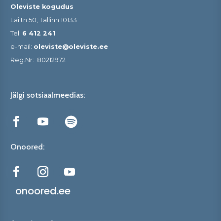
Oleviste kogudus
Lai tn 50, Tallinn 10133
Tel:
6 412 241
e-mail:
oleviste@oleviste.ee
Reg.Nr:
80212972
Jälgi sotsiaalmeedias:
Onoored:
onoored.ee