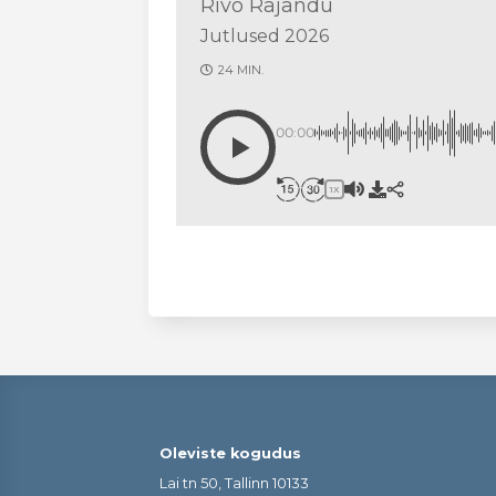
Rivo Rajandu
Jutlused 2026
24 MIN.
00:00
1X
Oleviste kogudus
Lai tn 50, Tallinn 10133