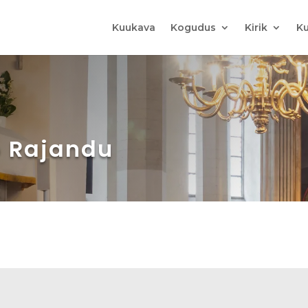
Kuukava
Kogudus
Kirik
Ku
o Rajandu