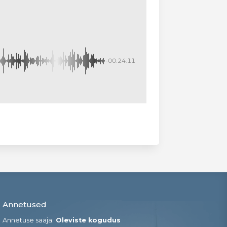
-00:24:11
Annetused
Annetuse saaja:
Oleviste kogudus