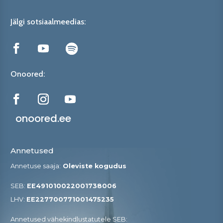
Jälgi sotsiaalmeedias:
Onoored:
onoored.ee
Annetused
Annetuse saaja:
Oleviste kogudus
SEB:
EE491010022001738006
LHV:
EE227700771001475235
Annetused vähekindlustatutele SEB​: