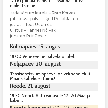
12.00 Jumalateenistus,
Issanda surma
mälestamine
isade sõnum lastele – Risto Kotkas
piiblitekst, palve – Kjell Rodal Jalasto
jutlus – Teet Uuemõis
ülistus – Hannes Nõlvak
juhatab Priit Pesur
Kolmapäev, 19. august
18.00 Venekeelne palvekoosolek
Neljapäev, 20. august
Taasiseseisvumispäeval palvekoosolekut
Maarja kabelis ei toimu!
Reede, 21. august
18.30 Noorteõhtu vanusele 12–20 Maarja
kabelis
Noorte kanuumatk 21.–22. august