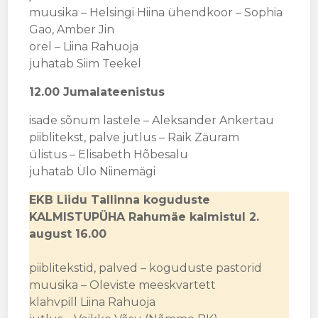
muusika – Helsingi Hiina ühendkoor – Sophia
Gao, Amber Jin
orel – Liina Rahuoja
juhatab Siim Teekel
12.00 Jumalateenistus
isade sõnum lastele – Aleksander Ankertau
piiblitekst, palve jutlus – Raik Zäuram
ülistus – Elisabeth Hõbesalu
juhatab Ülo Niinemägi
EKB Liidu Tallinna koguduste
KALMISTUPÜHA Rahumäe kalmistul 2.
august 16.00
piiblitekstid, palved – koguduste pastorid
muusika – Oleviste meeskvartett
klahvpill Liina Rahuoja