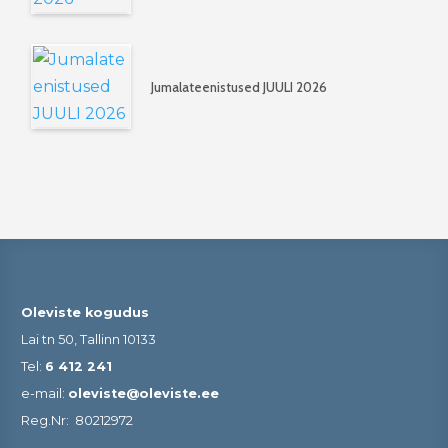
Jumalateenistused JUULI 2026
Oleviste kogudus
Lai tn 50, Tallinn 10133
Tel:
6 412 241
e-mail:
oleviste@oleviste.ee
Reg.Nr:
80212972