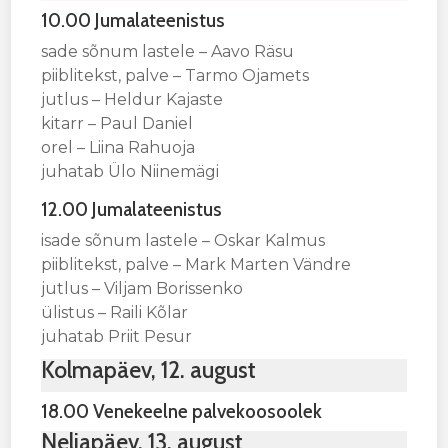
10.00 Jumalateenistus
sade sõnum lastele – Aavo Räsu
piiblitekst, palve – Tarmo Ojamets
jutlus – Heldur Kajaste
kitarr – Paul Daniel
orel – Liina Rahuoja
juhatab Ülo Niinemägi
12.00 Jumalateenistus
isade sõnum lastele – Oskar Kalmus
piiblitekst, palve – Mark Marten Vändre
jutlus – Viljam Borissenko
ülistus – Raili Kõlar
juhatab Priit Pesur
Kolmapäev, 12. august
18.00 Venekeelne palvekoosoolek
Neljapäev, 13. august