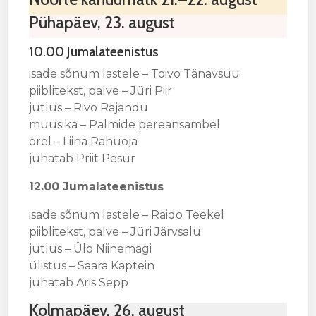
Pühapäev, 23. august
10.00 Jumalateenistus
isade sõnum lastele – Toivo Tänavsuu
piiblitekst, palve – Jüri Piir
jutlus – Rivo Rajandu
muusika – Palmide pereansambel
orel – Liina Rahuoja
juhatab Priit Pesur
12.00
Jumalateenistus
isade sõnum lastele – Raido Teekel
piiblitekst, palve – Jüri Järvsalu
jutlus – Ülo Niinemägi
ülistus – Saara Kaptein
juhatab Aris Sepp
Kolmapäev, 26. august