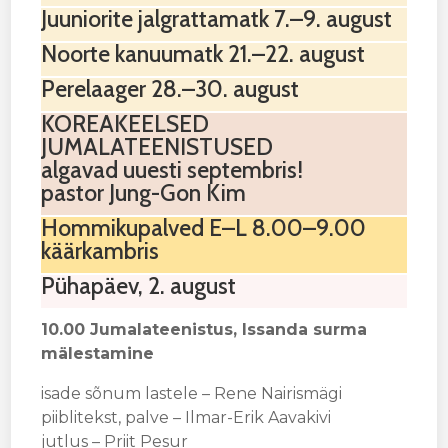
Juuniorite jalgrattamatk 7.–9. august
Noorte kanuumatk 21.–22. august
Perelaager 28.–30. august
KOREAKEELSED
JUMALATEENISTUSED
algavad uuesti septembris!
pastor Jung-Gon Kim
Hommikupalved E–L 8.00–9.00
käärkambris
Pühapäev, 2. august
10.00 Jumalateenistus,
Issanda surma
mälestamine
isade sõnum lastele – Rene Nairismägi
piiblitekst, palve – Ilmar-Erik Aavakivi
jutlus – Priit Pesur