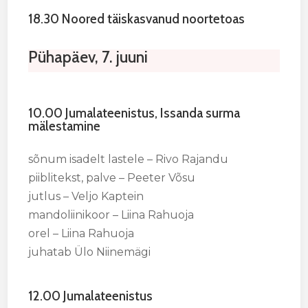
18.30 Noored täiskasvanud noortetoas
Pühapäev, 7. juuni
10.00 Jumalateenistus,
Issanda surma
mälestamine
sõnum isadelt lastele – Rivo Rajandu
piiblitekst, palve – Peeter Võsu
jutlus – Veljo Kaptein
mandoliinikoor – Liina Rahuoja
orel – Liina Rahuoja
juhatab Ülo Niinemägi
12.00 Jumalateenistus