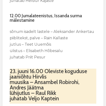
juhatab Heldur Kajaste
12.00 Jumalateenistus,
Issanda surma
mälestamine
sõnum isadelt lastele – Aleksander Ankertau
piiblitekst, palve – Rain Kallaste
jutlus – Teet Uuemõis
ülistus – Elisabeth Hõbesalu
juhatab Priit Pesur
23. juuni 16.00 Oleviste koguduse
jaaniõhtu Hirvlis
muusika – Ansambel Robirohi,
Andres Jäätma
lühijutlus – Raul Rikk
juhatab Veljo Kaptein