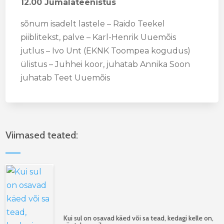
12.00
Jumalateenistus
sõnum isadelt lastele – Raido Teekel
piiblitekst, palve – Karl-Henrik Uuemõis
jutlus – Ivo Unt (EKNK Toompea kogudus)
ülistus – Juhhei koor, juhatab Annika Soon
juhatab Teet Uuemõis
Viimased teated:
Kui sul on osavad käed või sa tead, kedagi kelle on,