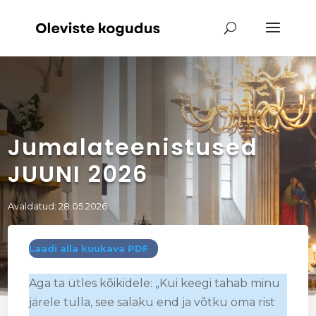
Jumalateenistused
JUUNI 2026
Avaldatud: 28.05.2026
Laadi alla kuukava PDF
Aga ta ütles kõikidele: „Kui keegi tahab minu
järele tulla, see salaku end ja võtku oma rist