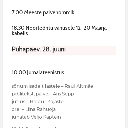
7.00 Meeste palvehommik
18.30 Noorteõhtu vanusele 12–20 Maarja
kabelis
Pühapäev, 28. juuni
10.00 Jumalateenistus
sõnum isadelt lastele – Raul Altmäe
piiblitekst, palve – Aris Sepp
jutlus – Heldur Kajaste
orel – Liina Rahuoja
juhatab Veljo Kaptein