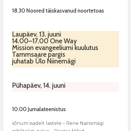
18.30 Noored täiskasvanud noortetoas
Laupäev, 13. juuni
14.00–17.00 One Way
Mission evangeeliumi kuulutus
Tammsaare pargis
juhatab Ülo Niinemägi
Pühapäev, 14. juuni
10.00 Jumalateenistus
sõnum isadelt lastele – Rene Nairismägi