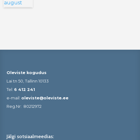
Oleviste kogudus
Lai tn 50, Tallinn 10133
Tel:
6 412 241
e-mail:
oleviste@oleviste.ee
Reg.Nr:
80212972
Jälgi sotsiaalmeedias: