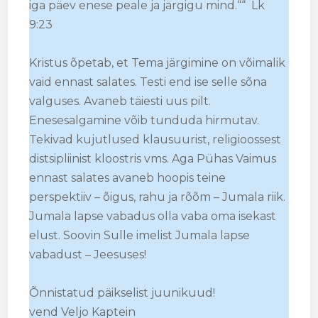
iga päev enese peale ja järgigu mind.““ Lk
9:23
Kristus õpetab, et Tema järgimine on võimalik
vaid ennast salates. Testi end ise selle sõna
valguses. Avaneb täiesti uus pilt.
Enesesalgamine võib tunduda hirmutav.
Tekivad kujutlused klausuurist, religioossest
distsipliinist kloostris vms. Aga Pühas Vaimus
ennast salates avaneb hoopis teine
perspektiiv – õigus, rahu ja rõõm – Jumala riik.
Jumala lapse vabadus olla vaba oma isekast
elust. Soovin Sulle imelist Jumala lapse
vabadust – Jeesuses!
Õnnistatud päikselist juunikuud!
vend Veljo Kaptein