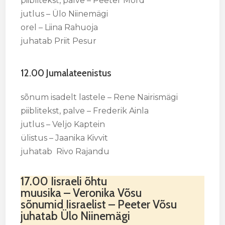
piiblitekst, palve – Peeter Mõrd
jutlus – Ülo Niinemägi
orel – Liina Rahuoja
juhatab Priit Pesur
12.00 Jumalateenistus
sõnum isadelt lastele – Rene Nairismägi
piiblitekst, palve – Frederik Ainla
jutlus – Veljo Kaptein
ülistus – Jaanika Kivvit
juhatab Rivo Rajandu
17.00 Iisraeli õhtu
muusika – Veronika Võsu
sõnumid Iisraelist – Peeter Võsu
juhatab Ülo Niinemägi