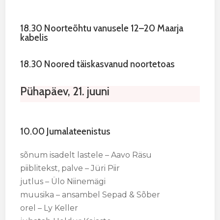
18.30 Noorteõhtu vanusele 12–20 Maarja
kabelis
18.30 Noored täiskasvanud noortetoas
Pühapäev, 21. juuni
10.00 Jumalateenistus
sõnum isadelt lastele – Aavo Räsu
piiblitekst, palve – Jüri Piir
jutlus – Ülo Niinemägi
muusika – ansambel Sepad & Sõber
orel – Ly Keller