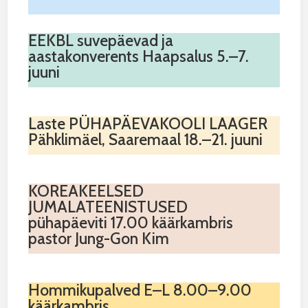
EEKBL suvepäevad ja
aastakonverents Haapsalus 5.–7.
juuni
Laste PÜHAPÄEVAKOOLI LAAGER
Pähklimäel, Saaremaal 18.–21. juuni
KOREAKEELSED
JUMALATEENISTUSED
pühapäeviti 17.00 käärkambris
pastor Jung-Gon Kim
Hommikupalved E–L 8.00–9.00
käärkambris