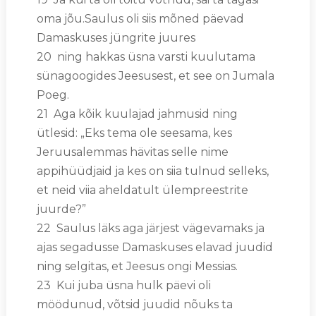
oma jõu.Saulus oli siis mõned päevad
Damaskuses jüngrite juures
20 ning hakkas üsna varsti kuulutama
sünagoogides Jeesusest, et see on Jumala
Poeg.
21 Aga kõik kuulajad jahmusid ning
ütlesid: „Eks tema ole seesama, kes
Jeruusalemmas hävitas selle nime
appihüüdjaid ja kes on siia tulnud selleks,
et neid viia aheldatult ülempreestrite
juurde?”
22 Saulus läks aga järjest vägevamaks ja
ajas segadusse Damaskuses elavad juudid
ning selgitas, et Jeesus ongi Messias.
23 Kui juba üsna hulk päevi oli
möödunud, võtsid juudid nõuks ta