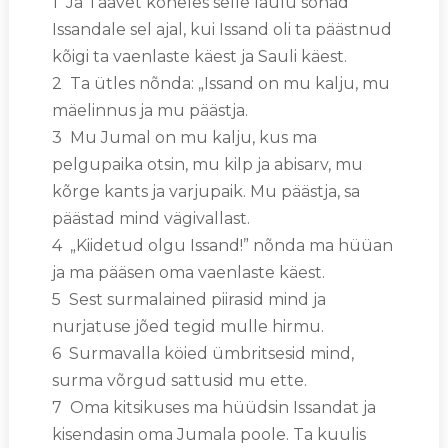
1 Ja Taavet kõneles selle laulu sõnad
Issandale sel ajal, kui Issand oli ta päästnud
kõigi ta vaenlaste käest ja Sauli käest.
2 Ta ütles nõnda: „Issand on mu kalju, mu
mäelinnus ja mu päästja.
3 Mu Jumal on mu kalju, kus ma
pelgupaika otsin, mu kilp ja abisarv, mu
kõrge kants ja varjupaik. Mu päästja, sa
päästad mind vägivallast.
4 „Kiidetud olgu Issand!” nõnda ma hüüan
ja ma pääsen oma vaenlaste käest.
5 Sest surmalained piirasid mind ja
nurjatuse jõed tegid mulle hirmu.
6 Surmavalla köied ümbritsesid mind,
surma võrgud sattusid mu ette.
7 Oma kitsikuses ma hüüdsin Issandat ja
kisendasin oma Jumala poole. Ta kuulis