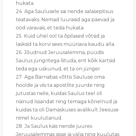
hukata.
24 Aga Saulusele sai nende salasepitsus
teatavaks. Nemad luurasid aga päevad ja
ööd väravais, et teda hukata.
25 Kuid ühel ööl ta õpilased võtsid ja
lasksid ta korvi sees müüriava kaudu alla.
26 Jõudnud Jeruusalemma, püüdis
Saulus jüngritega liituda, ent kõik kartsid
teda ega uskunud, et ta on jünger.
27 Aga Barnabas võttis Sauluse oma
hoolde ja viis ta apostlite juurde ning
jutustas neile, kuidas Saulus teel oli
näinud Issandat ning temaga kõnelnud ja
kuidas ta oli Damaskuses avalikult Jeesuse
nimel kuulutanud.
28 Ja Saulus käis nende juures
Jeruusalemmas sisse ja välja ning kuulutas