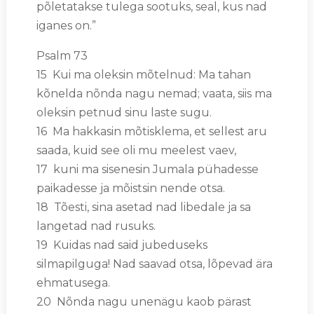
põletatakse tulega sootuks, seal, kus nad
iganes on.”
Psalm 73
15 Kui ma oleksin mõtelnud: Ma tahan
kõnelda nõnda nagu nemad; vaata, siis ma
oleksin petnud sinu laste sugu.
16 Ma hakkasin mõtisklema, et sellest aru
saada, kuid see oli mu meelest vaev,
17 kuni ma sisenesin Jumala pühadesse
paikadesse ja mõistsin nende otsa.
18 Tõesti, sina asetad nad libedale ja sa
langetad nad rusuks.
19 Kuidas nad said jubeduseks
silmapilguga! Nad saavad otsa, lõpevad ära
ehmatusega.
20 Nõnda nagu unenägu kaob pärast