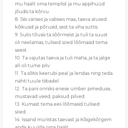
mu häält oma templist ja mu appihüüd
jõudis ta kõrvu.
8 Siis värises ja vabises maa, taeva alused
kõikusid ja põrusid, sest ta viha süttis.
9 Suits tõusis ta sõõrmeist ja tuli ta suust
oli neelamas, tulised söed lõõmasid tema
seest.
10 Ta vajutas taeva ja tuli maha, ja ta jalge
all oli tume pilv.
11 Ta sõitis keerubi peal ja lendas ning teda
nähti tuule tiibadel.
12 Ta pani onniks enese ümber pimeduse,
mustavad veed, paksud pilved.
13 Kumast tema ees lõõmasid tulised
söed.
14 Issand müristas taevast ja Kõigekõrgem
andis kuulda oma häält.