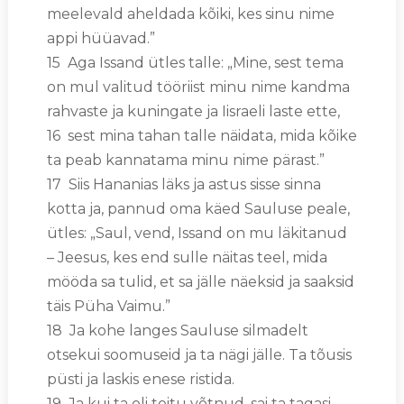
meelevald aheldada kõiki, kes sinu nime
appi hüüavad.”
15 Aga Issand ütles talle: „Mine, sest tema
on mul valitud tööriist minu nime kandma
rahvaste ja kuningate ja Iisraeli laste ette,
16 sest mina tahan talle näidata, mida kõike
ta peab kannatama minu nime pärast.”
17 Siis Hananias läks ja astus sisse sinna
kotta ja, pannud oma käed Sauluse peale,
ütles: „Saul, vend, Issand on mu läkitanud
– Jeesus, kes end sulle näitas teel, mida
mööda sa tulid, et sa jälle näeksid ja saaksid
täis Püha Vaimu.”
18 Ja kohe langes Sauluse silmadelt
otsekui soomuseid ja ta nägi jälle. Ta tõusis
püsti ja laskis enese ristida.
19 Ja kui ta oli toitu võtnud, sai ta tagasi