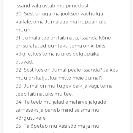
Issand valgustab mu pimedust.
30 Sest sinuga ma jooksen väehulga
kallale, oma Jumalaga ma hüppan üle
müüri.
31 Jumala tee on laitmatu, Issanda kõne
on sulatatud puhtaks; tema on kilbiks
kõigile, kes tema juures pelgupaika
otsivad.
32 Sest kes on Jumal peale Issanda? Ja kes
muu on kalju, kui mitte meie Jumal?
33 Jumal on mu tugev paik ja vägi, tema
teeb laitmatuks mu tee.
34 Ta teeb mu jalad emahirve jalgade
sarnaseks ja paneb mind seisma mu
kõrgustikele.
35 Ta õpetab mu käsi sõdima ja mu