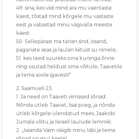
49 sina, kes viid mind ära mu vaenlaste
käest, tõstad mind kõrgele mu vastaste
eest ja vabastad minu vägivalla meeste
käest.
50 Sellepärast ma tänan sind, Issand,
paganate seas ja laulan kiitust su nimele,
51 kes teed suureks oma kuninga õnne
ning osutad heldust oma võitule, Taavetile
ja tema soole igavesti!”
2. Saamueli 23
1 Ja need on Taaveti viimased sõnad:
Nõnda ütleb Taavet, Iisai poeg, ja nõnda
ütleb kõrgele ülendatud mees, Jaakobi
Jumala võitu ja Iisraeli laulude lemmik:
2 „Issanda Vaim räägib minu läbi ja tema
sõnad on mul keelel.