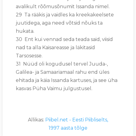
avalikult rõõmusõnumit Issanda nimel.
29 Ta rääkis ja vaidles ka kreekakeelsete
juutidega, aga need võtsid nõuks ta
hukata.
30 Ent kui vennad seda teada said, viisid
nad ta alla Kaisareasse ja läkitasid
Tarsosesse.
31 Nüüd oli kogudusel tervel Juuda-,
Galilea- ja Samaariamaal rahu end üles
ehitada ja käia Issanda kartuses, ja see üha
kasvas Püha Vaimu julgustusel.
Allikas:
Piibel.net - Eesti Piibliselts,
1997 aasta tõlge