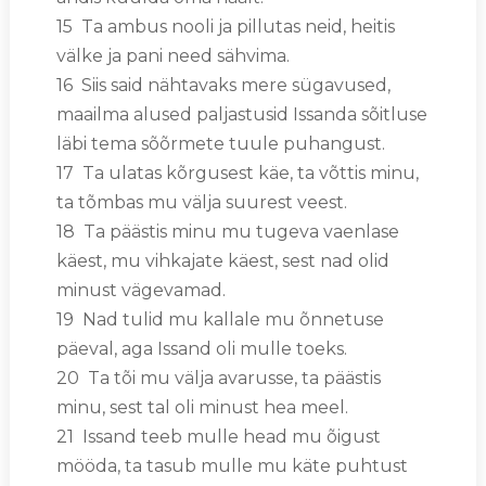
15 Ta ambus nooli ja pillutas neid, heitis
välke ja pani need sähvima.
16 Siis said nähtavaks mere sügavused,
maailma alused paljastusid Issanda sõitluse
läbi tema sõõrmete tuule puhangust.
17 Ta ulatas kõrgusest käe, ta võttis minu,
ta tõmbas mu välja suurest veest.
18 Ta päästis minu mu tugeva vaenlase
käest, mu vihkajate käest, sest nad olid
minust vägevamad.
19 Nad tulid mu kallale mu õnnetuse
päeval, aga Issand oli mulle toeks.
20 Ta tõi mu välja avarusse, ta päästis
minu, sest tal oli minust hea meel.
21 Issand teeb mulle head mu õigust
mööda, ta tasub mulle mu käte puhtust