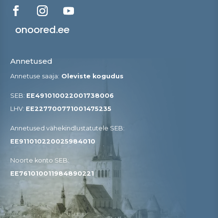
onoored.ee
Annetused
Annetuse saaja:
Oleviste kogudus
SEB:
EE491010022001738006
LHV:
EE227700771001475235
Annetused vähekindlustatutele SEB​:
EE911010220025984010
Noorte konto SEB:
EE761010011984890221