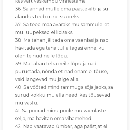
käsivart vaskambu vinnastama.
36 Sa annad mulle oma päästekilbi ja su
alandus teeb mind suureks.
37 Sa teed maa avaraks mu sammule, et
mu luupeksed ei libiseks.
38 Ma tahan jälitada oma vaenlasi ja nad
hävitada ega taha tulla tagasi enne, kui
olen teinud neile lõpu.
39 Ma tahan teha neile lõpu ja nad
purustada, nõnda et nad enam ei tõuse,
vaid langevad mu jalge alla.
40 Sa vöötad mind rammuga sõja jaoks, sa
surud kokku mu alla need, kes tõusevad
mu vastu.
41 Sa pöörad minu poole mu vaenlaste
selja, ma hävitan oma vihamehed.
42 Nad vaatavad ümber, aga päästjat ei