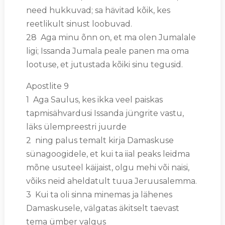
need hukkuvad; sa hävitad kõik, kes
reetlikult sinust loobuvad.
28 Aga minu õnn on, et ma olen Jumalale
ligi; Issanda Jumala peale panen ma oma
lootuse, et jutustada kõiki sinu tegusid.
Apostlite 9
1 Aga Saulus, kes ikka veel paiskas
tapmisähvardusi Issanda jüngrite vastu,
läks ülempreestri juurde
2 ning palus temalt kirja Damaskuse
sünagoogidele, et kui ta iial peaks leidma
mõne usuteel käijaist, olgu mehi või naisi,
võiks neid aheldatult tuua Jeruusalemma.
3 Kui ta oli sinna minemas ja lähenes
Damaskusele, välgatas äkitselt taevast
tema ümber valgus