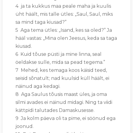
4 ja ta kukkus maa peale maha ja kuulis
üht häält, mis talle ütles: „Saul, Saul, miks
sa mind taga kiusad?”
5 Aga tema ütles: „Isand, kes sa oled?” Ja
hääl vastas: „Mina olen Jeesus, keda sa taga
kiusad.
6 Kuid tõuse püsti ja mine linna, seal
öeldakse sulle, mida sa pead tegema.”
7 Mehed, kes temaga koos käisid teed,
seisid sõnatult; nad kuulsid küll häält, ei
näinud aga kedagi.
8 Aga Saulus tõusis maast üles, ja oma
silmi avades ei näinud midagi. Ning ta viidi
kättpidi talutades Damaskusesse.
9 Ja kolm päeva oli ta pime, ei söönud ega
joonud.