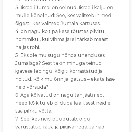
3 Iisraeli Jumal on öelnud, Iisraeli kalju on
mulle kõnelnud: See, kes valitseb inimesi
õigesti, kes valitseb Jumala kartuses,
4 on nagu koit päikese tõustes pilvitul
hommikul, kui vihma järel tärkab maast
haljas rohi.
5 Eks ole mu sugu nõnda ühenduses
Jumalaga? Sest ta on minuga teinud
igavese lepingu, kõigiti korrastatud ja
hoitud. Kõik mu õnn ja igatsus – eks ta lase
neid võrsuda?
6 Aga kõlvatud on nagu tahijäätmed,
need kõik tuleb pilduda laiali, sest neid ei
saa pihku võtta.
7 See, kes neid puudutab, olgu
varustatud raua ja piigivarrega. Ja nad