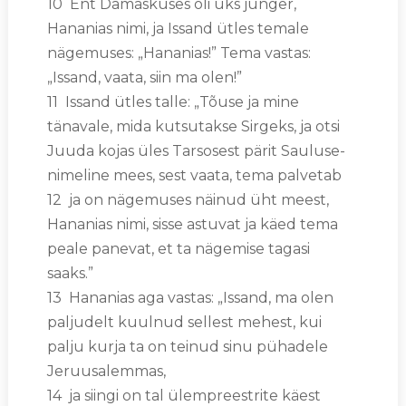
10 Ent Damaskuses oli üks jünger,
Hananias nimi, ja Issand ütles temale
nägemuses: „Hananias!” Tema vastas:
„Issand, vaata, siin ma olen!”
11 Issand ütles talle: „Tõuse ja mine
tänavale, mida kutsutakse Sirgeks, ja otsi
Juuda kojas üles Tarsosest pärit Sauluse-
nimeline mees, sest vaata, tema palvetab
12 ja on nägemuses näinud üht meest,
Hananias nimi, sisse astuvat ja käed tema
peale panevat, et ta nägemise tagasi
saaks.”
13 Hananias aga vastas: „Issand, ma olen
paljudelt kuulnud sellest mehest, kui
palju kurja ta on teinud sinu pühadele
Jeruusalemmas,
14 ja siingi on tal ülempreestrite käest