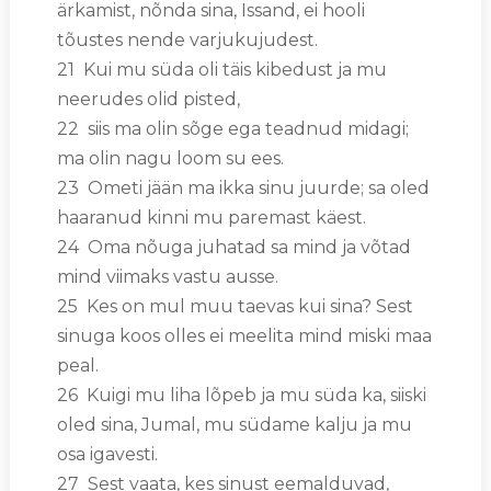
ärkamist, nõnda sina, Issand, ei hooli
tõustes nende varjukujudest.
21 Kui mu süda oli täis kibedust ja mu
neerudes olid pisted,
22 siis ma olin sõge ega teadnud midagi;
ma olin nagu loom su ees.
23 Ometi jään ma ikka sinu juurde; sa oled
haaranud kinni mu paremast käest.
24 Oma nõuga juhatad sa mind ja võtad
mind viimaks vastu ausse.
25 Kes on mul muu taevas kui sina? Sest
sinuga koos olles ei meelita mind miski maa
peal.
26 Kuigi mu liha lõpeb ja mu süda ka, siiski
oled sina, Jumal, mu südame kalju ja mu
osa igavesti.
27 Sest vaata, kes sinust eemalduvad,