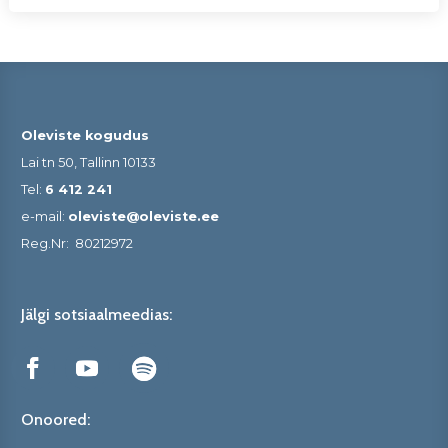
Oleviste kogudus
Lai tn 50, Tallinn 10133
Tel:
6 412 241
e-mail:
oleviste@oleviste.ee
Reg.Nr:
80212972
Jälgi sotsiaalmeedias:
Onoored: