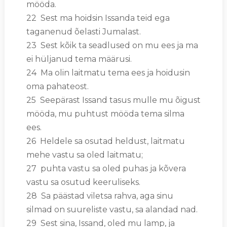
mööda.
22 Sest ma hoidsin Issanda teid ega
taganenud õelasti Jumalast.
23 Sest kõik ta seadlused on mu ees ja ma
ei hüljanud tema määrusi.
24 Ma olin laitmatu tema ees ja hoidusin
oma pahateost.
25 Seepärast Issand tasus mulle mu õigust
mööda, mu puhtust mööda tema silma
ees.
26 Heldele sa osutad heldust, laitmatu
mehe vastu sa oled laitmatu;
27 puhta vastu sa oled puhas ja kõvera
vastu sa osutud keeruliseks.
28 Sa päästad viletsa rahva, aga sinu
silmad on suureliste vastu, sa alandad nad.
29 Sest sina, Issand, oled mu lamp, ja