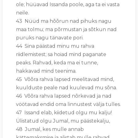
ole; hüüavad Issanda poole, aga ta ei vasta
neile.
43 Nüüd ma hõõrun nad pihuks nagu
maa tolmu; ma põrmustan ja sõtkun nad
puruks nagu tänavate pori.
44 Sina päästad minu mu rahva
riidlemistest; sa hoiad mind paganate
peaks. Rahvad, keda ma ei tunne,
hakkavad mind teenima.
45 Võõra rahva lapsed meelitavad mind,
kuulduste peale nad kuulevad mu sõna.
46 Võõra rahva lapsed nõrkevad ja nad
vöötavad endid oma linnustest välja tulles.
47 Issand elab, kiidetud olgu mu kalju!
Ülistatud olgu Jumal, mu päästekalju,
48 Jumal, kes mulle annab
kättemaksmise ja alistab mulle rahvad,