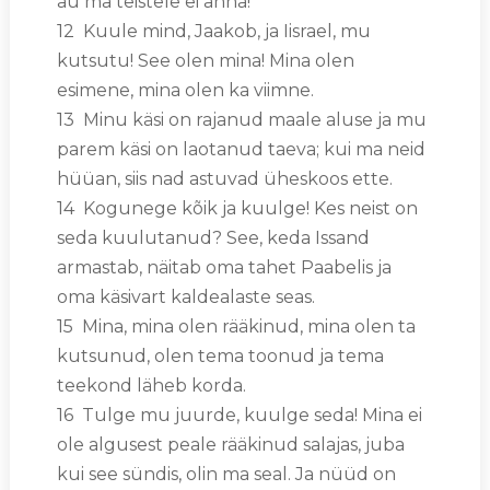
au ma teistele ei anna!
12 Kuule mind, Jaakob, ja Iisrael, mu
kutsutu! See olen mina! Mina olen
esimene, mina olen ka viimne.
13 Minu käsi on rajanud maale aluse ja mu
parem käsi on laotanud taeva; kui ma neid
hüüan, siis nad astuvad üheskoos ette.
14 Kogunege kõik ja kuulge! Kes neist on
seda kuulutanud? See, keda Issand
armastab, näitab oma tahet Paabelis ja
oma käsivart kaldealaste seas.
15 Mina, mina olen rääkinud, mina olen ta
kutsunud, olen tema toonud ja tema
teekond läheb korda.
16 Tulge mu juurde, kuulge seda! Mina ei
ole algusest peale rääkinud salajas, juba
kui see sündis, olin ma seal. Ja nüüd on