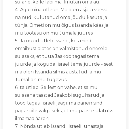
sulane, kelle läbi ma ilmutan oma au.
4 Aga mina ütlesin: Ma olen asjata vaeva
näinud, kulutanud oma jõudu kasuta ja
tühja. Ometi on mu õigus Issanda käes ja
mu töötasu on mu Jumala juures.
5 Ja nüüd ütleb Issand, kes mind
emaihust alates on valmistanud enesele
sulaseks, et tuua Jaakob tagasi tema
juurde ja koguda Iisrael tema juurde - sest
ma olen Issanda silmis austatud ja mu
Jumal on mu tugevus -,
6 ta ütleb: Sellest on vähe, et sa mu
sulasena taastad Jaakobi suguharud ja
tood tagasi Iisraeli jäägi: ma panen sind
paganaile valguseks, et mu pääste ulatuks
ilmamaa ääreni.
7 Nõnda ütleb Issand, Iisraeli lunastaja,