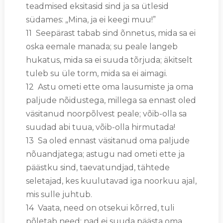
teadmised eksitasid sind ja sa ütlesid
südames: „Mina, ja ei keegi muu!”
11 Seepärast tabab sind õnnetus, mida sa ei
oska eemale manada; su peale langeb
hukatus, mida sa ei suuda tõrjuda; äkitselt
tuleb su üle torm, mida sa ei aimagi.
12 Astu ometi ette oma lausumiste ja oma
paljude nõidustega, millega sa ennast oled
väsitanud noorpõlvest peale; võib-olla sa
suudad abi tuua, võib-olla hirmutada!
13 Sa oled ennast väsitanud oma paljude
nõuandjatega; astugu nad ometi ette ja
päästku sind, taevatundjad, tähtede
seletajad, kes kuulutavad iga noorkuu ajal,
mis sulle juhtub.
14 Vaata, need on otsekui kõrred, tuli
põletab need; nad ei suuda päästa oma