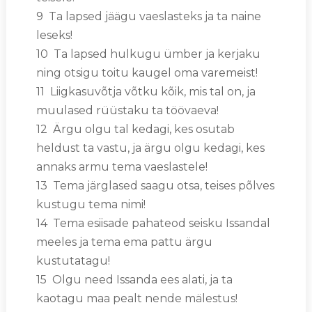
9 Ta lapsed jäägu vaeslasteks ja ta naine
leseks!
10 Ta lapsed hulkugu ümber ja kerjaku
ning otsigu toitu kaugel oma varemeist!
11 Liigkasuvõtja võtku kõik, mis tal on, ja
muulased rüüstaku ta töövaeva!
12 Ärgu olgu tal kedagi, kes osutab
heldust ta vastu, ja ärgu olgu kedagi, kes
annaks armu tema vaeslastele!
13 Tema järglased saagu otsa, teises põlves
kustugu tema nimi!
14 Tema esiisade pahateod seisku Issandal
meeles ja tema ema pattu ärgu
kustutatagu!
15 Olgu need Issanda ees alati, ja ta
kaotagu maa pealt nende mälestus!