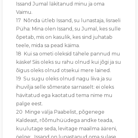
Issand Jumal läkitanud minu ja oma
Vaimu.
17 Nõnda ütleb Issand, su lunastaja, Iisraeli
Püha: Mina olen Issand, su Jumal, kes sulle
õpetab, mis on kasulik, kes sind juhatab
teele, mida sa pead käima.
18 Kui sa ometi oleksid tähele pannud mu
käske! Siis oleks su rahu olnud kui jõgi ja su
õigus oleks olnud otsekui mere lained.
19 Su sugu oleks olnud nagu liiva ja su
ihuvilja selle sõmerate sarnaselt: ei oleks
hävitatud ega kaotatud tema nime mu
palge eest.
20 Minge välja Paabelist, põgenege
Kaldeast, rõõmuhüüdega andke teada,
kuulutage seda, levitage maailma ääreni,
öelge: „Issand on lunastanud oma sulase