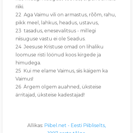
riiki.
22 Aga Vaimu vili on armastus, rõõm, rahu,
pikk meel, lahkus, headus, ustavus,
23 tasadus, enesevalitsus - millegi
niisuguse vastu ei ole Seadus.
24 Jeesuse Kristuse omad on lihaliku
loomuse risti löönud koos kirgede ja
himudega.
25 Kui me elame Vaimus, siis käigem ka
Vaimus!
26 Ärgem olgem auahned, üksteise
ärritajad, üksteise kadestajad!
Allikas:
Piibel.net - Eesti Piibliselts,