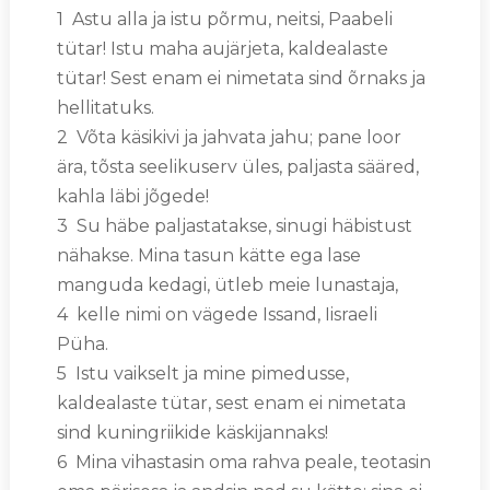
1 Astu alla ja istu põrmu, neitsi, Paabeli
tütar! Istu maha aujärjeta, kaldealaste
tütar! Sest enam ei nimetata sind õrnaks ja
hellitatuks.
2 Võta käsikivi ja jahvata jahu; pane loor
ära, tõsta seelikuserv üles, paljasta sääred,
kahla läbi jõgede!
3 Su häbe paljastatakse, sinugi häbistust
nähakse. Mina tasun kätte ega lase
manguda kedagi, ütleb meie lunastaja,
4 kelle nimi on vägede Issand, Iisraeli
Püha.
5 Istu vaikselt ja mine pimedusse,
kaldealaste tütar, sest enam ei nimetata
sind kuningriikide käskijannaks!
6 Mina vihastasin oma rahva peale, teotasin