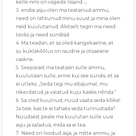
kelle nimi on vägede Issand -,
3 endisi asju olen ma teatanud ammu,
need on lähtunud minu suust ja mina olen
neid kuulutanud. Äkitselt tegin ma need
teoks ja need sündisid.
4 Ma teadsin, et sa oled kangekaelne, et
su kuklakõõlus on raudne ja otsaesine
vaskne.
5 Seepärast ma teatasin sulle ammu,
kuulutasin sulle, enne kui see sündis, et sa
ei ütleks: „Seda tegi mu ebajumal, mu
nikerdatud ja valatud kuju käskis nõnda.”
6 Sa oled kuulnud, nüüd vaata seda kõike!
Ja teie, kas te ei tahaks seda tunnustada?
Nüüdsest peale ma kuulutan sulle uusi
asju ja saladusi, mida sa ei tea.
7 Need on loodud äsja, ja mitte ammu, ja