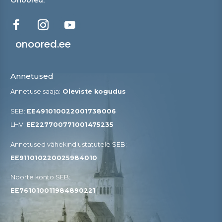
onoored.ee
Annetused
Annetuse saaja:
Oleviste kogudus
SEB:
EE491010022001738006
LHV:
EE227700771001475235
Annetused vähekindlustatutele SEB​:
EE911010220025984010
Noorte konto SEB:
EE761010011984890221