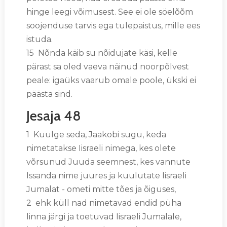
hinge leegi võimusest. See ei ole söelõõm
soojenduse tarvis ega tulepaistus, mille ees
istuda.
15 Nõnda käib su nõidujate käsi, kelle
pärast sa oled vaeva näinud noorpõlvest
peale: igaüks vaarub omale poole, ükski ei
päästa sind.
Jesaja 48
1 Kuulge seda, Jaakobi sugu, keda
nimetatakse Iisraeli nimega, kes olete
võrsunud Juuda seemnest, kes vannute
Issanda nime juures ja kuulutate Iisraeli
Jumalat - ometi mitte tões ja õiguses,
2 ehk küll nad nimetavad endid püha
linna järgi ja toetuvad Iisraeli Jumalale,