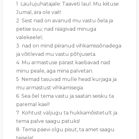
1 Laulujuhatajale: Taaveti laul. Mu kiituse
Jumal, ära ole vait!
2 Sest nad on avanud mu vastu õela ja
petise suu; nad räägivad minuga
valekeelel;
3 nad on mind piiranud vihkamissõnadega
ja võitlevad mu vastu põhjuseta.
4 Mu armastuse pärast kaebavad nad
minu peale, aga mina palvetan.
5 Nemad tasuvad mulle head kurjaga ja
mu armastust vihkamisega.
6 Sea õel tema vastu ja saatan seisku ta
paremal käel!
7 Kohtust väljugu ta hukkamõistetult ja
tema palve saagu patuks!
8 Tema päevi olgu pisut, ta amet saagu
teisele!