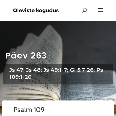
Päev 263
Js 47; Js 48; Js 49:1-7; Gl 5:7-26; Ps
109:1-20
Psalm 109