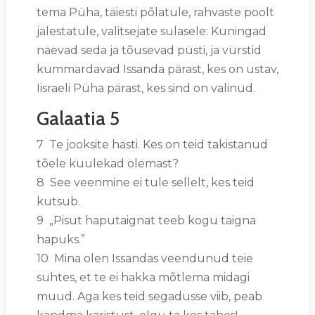
tema Püha, täiesti põlatule, rahvaste poolt
jälestatule, valitsejate sulasele: Kuningad
näevad seda ja tõusevad püsti, ja vürstid
kummardavad Issanda pärast, kes on ustav,
Iisraeli Püha pärast, kes sind on valinud.
Galaatia 5
7 Te jooksite hästi. Kes on teid takistanud
tõele kuulekad olemast?
8 See veenmine ei tule sellelt, kes teid
kutsub.
9 „Pisut haputaignat teeb kogu taigna
hapuks.”
10 Mina olen Issandas veendunud teie
suhtes, et te ei hakka mõtlema midagi
muud. Aga kes teid segadusse viib, peab