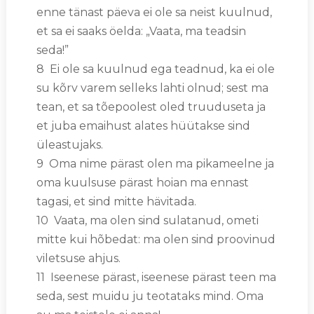
enne tänast päeva ei ole sa neist kuulnud,
et sa ei saaks öelda: „Vaata, ma teadsin
seda!”
8 Ei ole sa kuulnud ega teadnud, ka ei ole
su kõrv varem selleks lahti olnud; sest ma
tean, et sa tõepoolest oled truuduseta ja
et juba emaihust alates hüütakse sind
üleastujaks.
9 Oma nime pärast olen ma pikameelne ja
oma kuulsuse pärast hoian ma ennast
tagasi, et sind mitte hävitada.
10 Vaata, ma olen sind sulatanud, ometi
mitte kui hõbedat: ma olen sind proovinud
viletsuse ahjus.
11 Iseenese pärast, iseenese pärast teen ma
seda, sest muidu ju teotataks mind. Oma