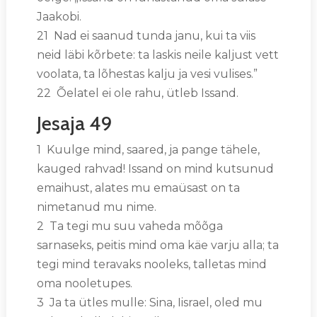
Jaakobi.
21 Nad ei saanud tunda janu, kui ta viis
neid läbi kõrbete: ta laskis neile kaljust vett
voolata, ta lõhestas kalju ja vesi vulises.”
22 Õelatel ei ole rahu, ütleb Issand.
Jesaja 49
1 Kuulge mind, saared, ja pange tähele,
kauged rahvad! Issand on mind kutsunud
emaihust, alates mu emaüsast on ta
nimetanud mu nime.
2 Ta tegi mu suu vaheda mõõga
sarnaseks, peitis mind oma käe varju alla; ta
tegi mind teravaks nooleks, talletas mind
oma nooletupes.
3 Ja ta ütles mulle: Sina, Iisrael, oled mu