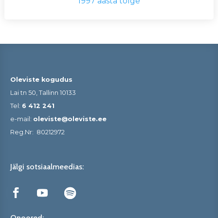
1997 aasta tõlge
Oleviste kogudus
Lai tn 50, Tallinn 10133
Tel:
6 412 241
e-mail:
oleviste@oleviste.ee
Reg.Nr:
80212972
Jälgi sotsiaalmeedias:
Onoored: