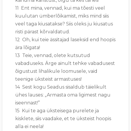
kandma karistust, olgu ta kes tahes!
11 Ent mina, vennad, kui ma tõesti veel
kuulutan ümberlõikamist, miks mind siis
veel taga kiusatakse? Siis oleks ju kiusatus
risti pärast kõrvaldatud.
12 Oh, kui teie ässitajad laseksid end hoopis
ära lõigata!
13 Teie, vennad, olete kutsutud
vabaduseks. Ärge ainult tehke vabadusest
õigustust lihalikule loomusele, vaid
teenige üksteist armastuses!
14 Sest kogu Seadus sisaldub täielikult
ühes lauses: „Armasta oma ligimest nagu
iseennast!”
15 Kui te aga üksteisega purelete ja
kisklete, siis vaadake, et te üksteist hoopis
alla ei neela!