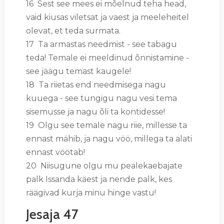
16 Sest see mees ei mõelnud teha head,
vaid kiusas viletsat ja vaest ja meeleheitel
olevat, et teda surmata.
17 Ta armastas needmist - see tabagu
teda! Temale ei meeldinud õnnistamine -
see jäägu temast kaugele!
18 Ta riietas end needmisega nagu
kuuega - see tungigu nagu vesi tema
sisemusse ja nagu õli ta kontidesse!
19 Olgu see temale nagu riie, millesse ta
ennast mähib, ja nagu vöö, millega ta alati
ennast vöötab!
20 Niisugune olgu mu pealekaebajate
palk Issanda käest ja nende palk, kes
räägivad kurja minu hinge vastu!
Jesaja 47