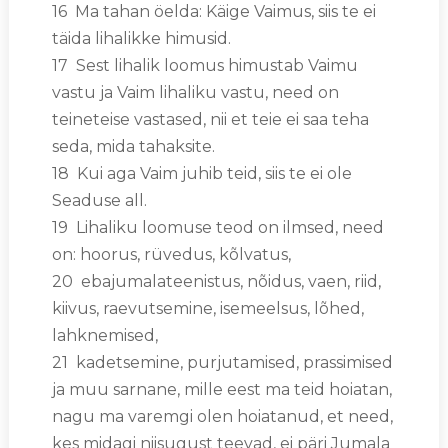
16 Ma tahan öelda: Käige Vaimus, siis te ei
täida lihalikke himusid.
17 Sest lihalik loomus himustab Vaimu
vastu ja Vaim lihaliku vastu, need on
teineteise vastased, nii et teie ei saa teha
seda, mida tahaksite.
18 Kui aga Vaim juhib teid, siis te ei ole
Seaduse all.
19 Lihaliku loomuse teod on ilmsed, need
on: hoorus, rüvedus, kõlvatus,
20 ebajumalateenistus, nõidus, vaen, riid,
kiivus, raevutsemine, isemeelsus, lõhed,
lahknemised,
21 kadetsemine, purjutamised, prassimised
ja muu sarnane, mille eest ma teid hoiatan,
nagu ma varemgi olen hoiatanud, et need,
kes midagi niisugust teevad, ei päri Jumala