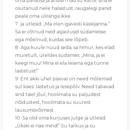
oma pärisosa ja andsin nad su kätte; sina ei
osutanud neile halastust, raugalegi panid
peale oma üliränga ikke
7 ja ütlesid: „Ma olen igavesti käskijanna.”
Sa ei võtnud neid asjaolusid südamesse
ega mõelnud, kuidas see lõpeb.
8 Aga kuule nüüd seda, sa himur, kes elad
muretult, üteldes südames: „Mina, ja ei
keegi muu! Mina ei ela lesena ega tunne
lastetust!”
9 Ent äkki ühel päeval on need mõlemad
sul käes: lastetus ja lesepõlv. Need tabavad
sind täiel jõul, hoolimata su paljudest
nõidustest, hoolimata su suurest
lausumisvõimest.
10 Sa olid oma kurjuses julge ja ütlesid:
„Ükski ei näe mind!” Su tarkus ja su