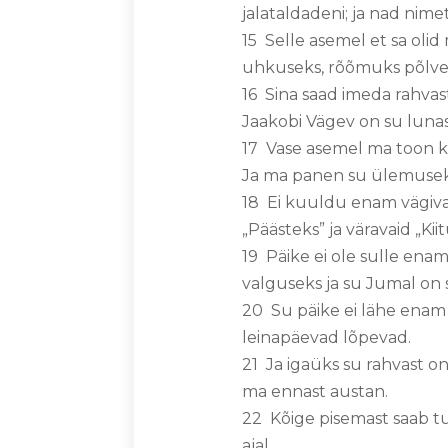
jalataldadeni; ja nad nimet
15 Selle asemel et sa olid
uhkuseks, rõõmuks põlve
16 Sina saad imeda rahvast
Jaakobi Vägev on su lunas
17 Vase asemel ma toon k
Ja ma panen su ülemuseks
18 Ei kuuldu enam vägival
„Päästeks” ja väravaid „Kii
19 Päike ei ole sulle enam
valguseks ja su Jumal on s
20 Su päike ei lähe enam l
leinapäevad lõpevad.
21 Ja igaüks su rahvast o
ma ennast austan.
22 Kõige pisemast saab tu
ajal.