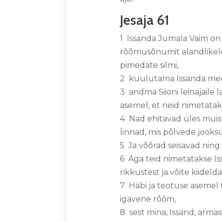
Jesaja 61
1 Issanda Jumala Vaim on 
rõõmusõnumit alandlikele
pimedate silmi,
2 kuulutama Issanda meele
3 andma Siioni leinajaile
asemel, et neid nimetatak
4 Nad ehitavad üles muis
linnad, mis põlvede jooks
5 Ja võõrad seisavad ning 
6 Aga teid nimetatakse Iss
rikkustest ja võite kiide
7 Häbi ja teotuse asemel t
igavene rõõm,
8 sest mina, Issand, armas