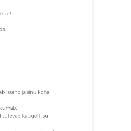
aanud!
nda.
b Issand ja sinu kohal
t kumab.
d tulevad kaugelt, su