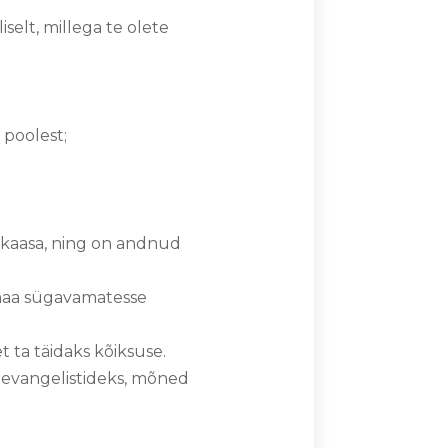
selt, millega te olete
 poolest;
a kaasa, ning on andnud
a maa sügavamatesse
et ta täidaks kõiksuse.
 evangelistideks, mõned