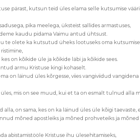
tuse pärast, kutsun teid üles elama selle kutsumise väärili
sadusega, pika meelega, üksteist sallides armastuses,
usideme kaudu pidama Vaimu antud ühtsust.
agu te olete ka kutsutud üheks lootuseks oma kutsumise
 ristimine,
 kes on kõikide üle ja kõikide läbi ja kõikide sees.
ntud armu Kristuse kingi kohaselt.
Tema on läinud üles kõrgesse, viies vangiviidud vangiden
d üles, mis on see muud, kui et ta on esmalt tulnud all
ud alla, on sama, kes on ka läinud üles üle kõigi taevaste, 
annud mõned apostleiks ja mõned prohveteiks ja mõned
ada abistamistööle Kristuse ihu ülesehitamiseks,