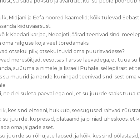
õõmust, su süda põksub ja avardub, kui su poole pöördub
lk, Midjani ja Eefa noored kaamelid; kõik tulevad Sebast
Issanda kiiduväärsust.
ik Keedari karjad, Nebajoti jäärad teenivad sind: meel
n oma hiilguse koja veel toredamaks.
ad otsekui pilv, otsekui tuvid oma puuriavadesse?
ad meresõitjad, eesotsas Tarsise laevadega, et tuua su 
sanda, su Jumala nimele ja Iisraeli Pühale, sellepärast et 
s su müürid ja nende kuningad teenivad sind; sest oma v
le.
i, neid ei suleta päeval ega ööl, et su juurde saaks tuua 
riik, kes sind ei teeni, hukkub, seesugused rahvad rüüst
b su juurde, küpressid, plataanid ja piiniad üheskoos, 
stada oma jalgade aset.
u juurde su rõhujate lapsed, ja kõik, kes sind põlasta