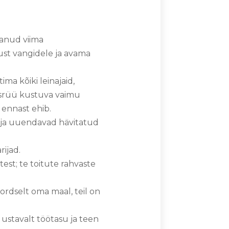
tanud viima
st vangidele ja avama
ma kõiki leinajaid,
tusrüü kustuva vaimu
 ennast ehib.
 ja uuendavad hävitatud
rijad.
test; te toitute rahvaste
kordselt oma maal, teil on
 ustavalt töötasu ja teen