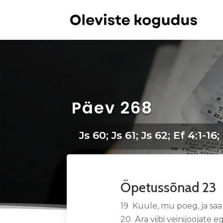
Päev 268
Js 60; Js 61; Js 62; Ef 4:1-1
Õpetussõnad 23
19 Kuule, mu poeg, ja saa
20 Ära viibi veinijoojate eg