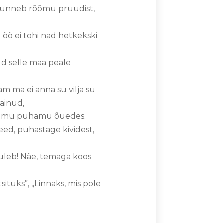
 tunneb rõõmu pruudist,
öö ei tohi nad hetkekski
d selle maa peale
m ma ei anna su vilja su
näinud,
ovad mu pühamu õuedes.
teed, puhastage kividest,
tuleb! Näe, temaga koos
ituks”, „Linnaks, mis pole