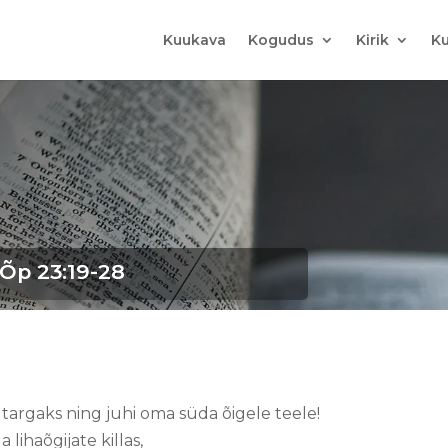
Kuukava
Kogudus
Kirik
Ku
6; Õp 23:19-28
 targaks ning juhi oma süda õigele teele!
a lihaõgijate killas,