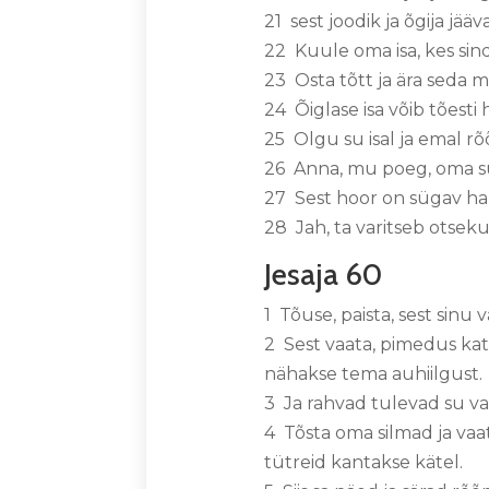
21 sest joodik ja õgija jä
22 Kuule oma isa, kes sin
23 Osta tõtt ja ära seda m
24 Õiglase isa võib tõest
25 Olgu su isal ja emal r
26 Anna, mu poeg, oma s
27 Sest hoor on sügav hau
28 Jah, ta varitseb otsek
Jesaja 60
1 Tõuse, paista, sest sinu
2 Sest vaata, pimedus kat
nähakse tema auhiilgust.
3 Ja rahvad tulevad su v
4 Tõsta oma silmad ja vaa
tütreid kantakse kätel.