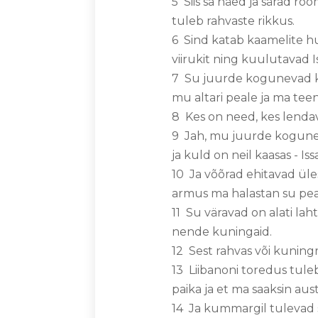
5 Siis sa näed ja särad r
tuleb rahvaste rikkus.
6 Sind katab kaamelite hu
viirukit ning kuulutavad 
7 Su juurde kogunevad kõ
mu altari peale ja ma tee
8 Kes on need, kes lendav
9 Jah, mu juurde kogunev
ja kuld on neil kaasas - Is
10 Ja võõrad ehitavad üle
armus ma halastan su pea
11 Su väravad on alati laht
nende kuningaid.
12 Sest rahvas või kuning
13 Liibanoni toredus tule
paika ja et ma saaksin au
14 Ja kummargil tulevad s