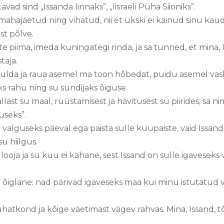
avad sind „Issanda linnaks”, „Iisraeli Püha Siioniks”.
 mahajäetud ning vihatud, nii et ükski ei käinud sinu ka
st põlve.
e piima, imeda kuningategi rinda, ja sa tunned, et mina, I
taja.
ulda ja raua asemel ma toon hõbedat, puidu asemel vask
 rahu ning su sundijaks õiguse.
last su maal, rüüstamisest ja hävitusest su piirides; sa
tuseks”.
 valguseks päeval ega paista sulle kuupaiste, vaid Issand
u hiilgus.
ooja ja su kuu ei kahane, sest Issand on sulle igaveseks 
n õiglane: nad pärivad igaveseks maa kui minu istutatud 
hatkond ja kõige väetimast vägev rahvas. Mina, Issand, 