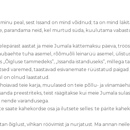
minu peal, sest Issand on mind võidnud; ta on mind läki
, parandama neid, kel murtud süda, kuulutama vabastu
pärast aastat ja meie Jumala kättemaksu päeva, tröösti
 laubaehte tuha asemel, rõõmuõli leinarüü asemel, ülis
s „Õigluse tammedeks”, „Issanda istanduseks”, millega ta
tsed varemed, taastavad esivanemate rüüstatud paigad
ul on olnud laastatud.
hoiavad teie karja, muulased on teie põllu- ja viinamäeha
anda preestriteks, teist räägitakse kui meie Jumala sulas
lda nende varandusega.
e saate kahekordse osa ja ilutsete selles: te pärite kahe
tan õiglust, vihkan röövimist ja nurjatust. Ma annan neile