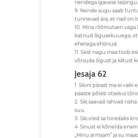
nendega igavese lepingu
9 Nende sugu saab tuntuk
tunnevad ära, et nad on 
10 Mina rõõmutsen väga Is
katnud õigusekuuega, ot
ehetega ehtinud.
11 Sest nagu maa toob esi
võrsuda õigust ja kiitust k
Jesaja 62
1 Siioni pärast ma ei vai
pääste põleb otsekui tõrv
2 Siis saavad rahvad näha 
suu.
3 Siis oled sa toredaks k
4 Sinust ei kõnelda enam 
„Minu armsam” ja su maad 