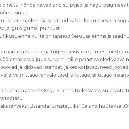
ib neitsi, nõnda naivad sind su pojad; ja nagu peigmees
õõmu sinust.
ruusalemm, olen ma seadnud vahid; kogu päeva ja kogu 
ad, ärgu olgu teil puhkust
uhkust, enne kui ta on rajanud Jeruusalemma ja seadnu
parema käe ja oma tugeva käsivarre juures: tõesti, ena
 võõramaalased juua su veini, mille pärast sa oled vaeva 
 söövad ja kiidavad Issandat, ja kes korjavad, need jo
välja, valmistage rahvale teed, sillutage, sillutage maan
tanud maa ääreni: Öelge Siioni tütrele: Vaata, su pääste 
ta töötasu.
s rahvaks”, „Issanda lunastatuiks”. Ja sind hüütakse „Ots