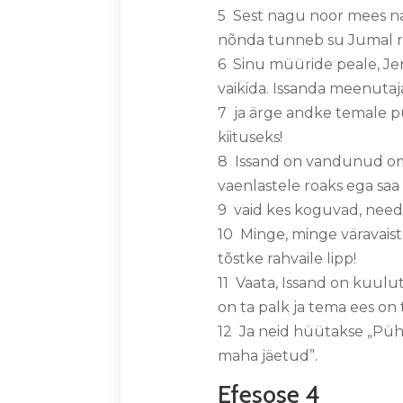
5 Sest nagu noor mees na
nõnda tunneb su Jumal r
6 Sinu müüride peale, Je
vaikida. Issanda meenutaj
7 ja ärge andke temale p
kiituseks!
8 Issand on vandunud oma 
vaenlastele roaks ega saa
9 vaid kes koguvad, need
10 Minge, minge väravaist 
tõstke rahvaile lipp!
11 Vaata, Issand on kuulu
on ta palk ja tema ees on 
12 Ja neid hüütakse „Pühak
maha jäetud”.
Efesose 4