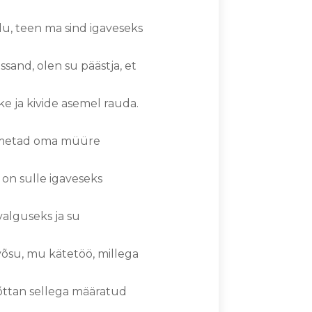
udu, teen ma sind igaveseks
ssand, olen su päästja, et
e ja kivide asemel rauda.
 nimetad oma müüre
 on sulle igaveseks
valguseks ja su
võsu, mu kätetöö, millega
tõttan sellega määratud