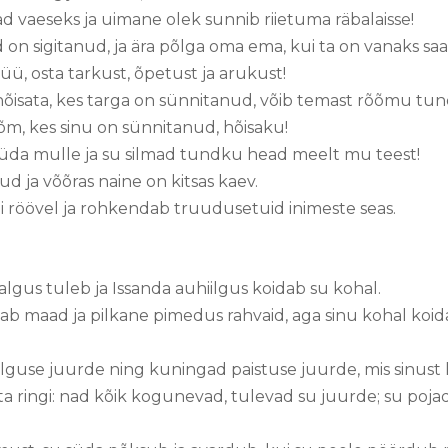
ävad vaeseks ja uimane olek sunnib riietuma räbalaisse!
d on sigitanud, ja ära põlga oma ema, kui ta on vanaks s
üü, osta tarkust, õpetust ja arukust!
i hõisata, kes targa on sünnitanud, võib temast rõõmu tu
õõm, kes sinu on sünnitanud, hõisaku!
üda mulle ja su silmad tundku head meelt mu teest!
d ja võõras naine on kitsas kaev.
ui röövel ja rohkendab truudusetuid inimeste seas.
 valgus tuleb ja Issanda auhiilgus koidab su kohal.
ab maad ja pilkane pimedus rahvaid, aga sinu kohal koida
alguse juurde ning kuningad paistuse juurde, mis sinus
ta ringi: nad kõik kogunevad, tulevad su juurde; su poja