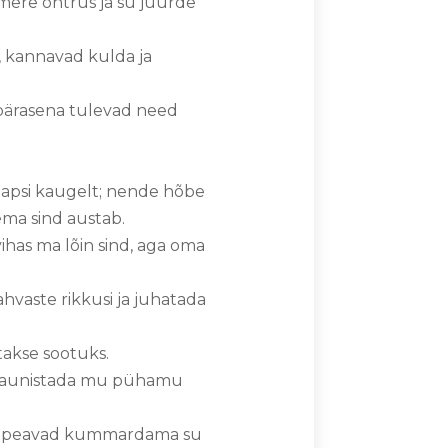
 mere ohtrus ja su juurde
, kannavad kulda ja
epärasena tulevad need
lapsi kaugelt; nende hõbe
tema sind austab.
ihas ma lõin sind, aga oma
rahvaste rikkusi ja juhatada
atakse sootuks.
et kaunistada mu pühamu
sid, peavad kummardama su