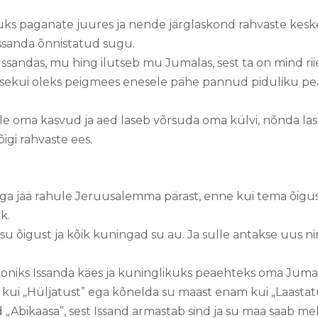
.
s paganate juures ja nende järglaskond rahvaste keskel
Issanda õnnistatud sugu.
sandas, mu hing ilutseb mu Jumalas, sest ta on mind rii
sekui oleks peigmees enesele pähe pannud piduliku pea
le oma kasvud ja aed laseb võrsuda oma külvi, nõnda la
õigi rahvaste ees.
ki ega jää rahule Jeruusalemma pärast, enne kui tema õig
ik.
su õigust ja kõik kuningad su au. Ja sulle antakse uus ni
rooniks Issanda käes ja kuninglikuks peaehteks oma Juma
kui „Hüljatust” ega kõnelda su maast enam kui „Laastatu
„Abikaasa”, sest Issand armastab sind ja su maa saab me