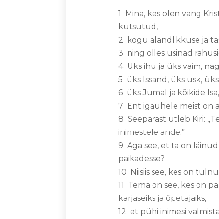
1 Mina, kes olen vang Kris
kutsutud,
2 kogu alandlikkuse ja ta
3 ning olles usinad rah
4 Üks ihu ja üks vaim, n
5 üks Issand, üks usk, üks
6 üks Jumal ja kõikide Isa,
7 Ent igaühele meist on a
8 Seepärast ütleb Kiri: „
inimestele ande.”
9 Aga see, et ta on läinu
paikadesse?
10 Niisiis see, kes on tuln
11 Tema on see, kes on p
karjaseiks ja õpetajaiks,
12 et pühi inimesi valmist