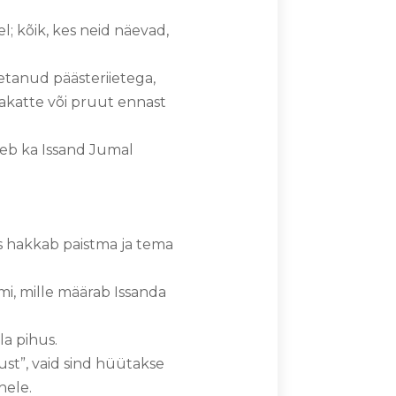
; kõik, kes neid näevad,
etanud päästeriietega,
katte või pruut ennast
seb ka Issand Jumal
us hakkab paistma ja tema
mi, mille määrab Issanda
la pihus.
st”, vaid sind hüütakse
hele.