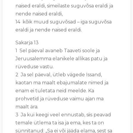
naised eraldi, simeilaste suguvõsa eraldi ja
nende naised eraldi,
14 kõik muud suguvõsad – iga suguvõsa
eraldi ja nende naised eraldi.
Sakarja 13
1 Sel päeval avaneb Taaveti soole ja
Jeruusalemma elanikele allikas patu ja
rüveduse vastu.
2 Ja sel päeval, ütleb vägede Issand,
kaotan ma maalt ebajumalate nimed ja
enam ei tuletata neid meelde. Ka
prohvetid ja rüveduse vaimu ajan ma
maalt ära.
3 Ja kui keegi veel ennustab, siis peavad
temale ütlema ta isa ja ema, kes ta on
sünnitanud: „Sa ei või jääda elama, sest sa