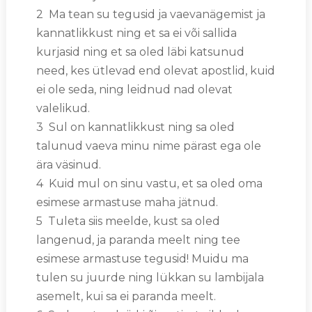
2 Ma tean su tegusid ja vaevanägemist ja
kannatlikkust ning et sa ei või sallida
kurjasid ning et sa oled läbi katsunud
need, kes ütlevad end olevat apostlid, kuid
ei ole seda, ning leidnud nad olevat
valelikud.
3 Sul on kannatlikkust ning sa oled
talunud vaeva minu nime pärast ega ole
ära väsinud.
4 Kuid mul on sinu vastu, et sa oled oma
esimese armastuse maha jätnud.
5 Tuleta siis meelde, kust sa oled
langenud, ja paranda meelt ning tee
esimese armastuse tegusid! Muidu ma
tulen su juurde ning lükkan su lambijala
asemelt, kui sa ei paranda meelt.