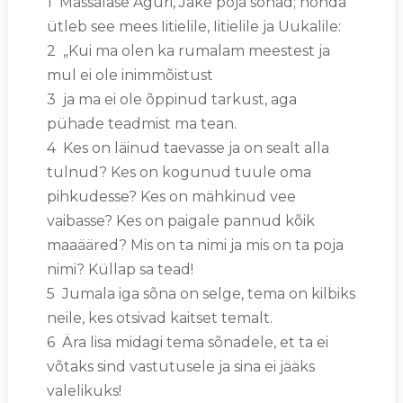
1 Massalase Aguri, Jake poja sõnad; nõnda
ütleb see mees Iitielile, Iitielile ja Uukalile:
2 „Kui ma olen ka rumalam meestest ja
mul ei ole inimmõistust
3 ja ma ei ole õppinud tarkust, aga
pühade teadmist ma tean.
4 Kes on läinud taevasse ja on sealt alla
tulnud? Kes on kogunud tuule oma
pihkudesse? Kes on mähkinud vee
vaibasse? Kes on paigale pannud kõik
maaääred? Mis on ta nimi ja mis on ta poja
nimi? Küllap sa tead!
5 Jumala iga sõna on selge, tema on kilbiks
neile, kes otsivad kaitset temalt.
6 Ära lisa midagi tema sõnadele, et ta ei
võtaks sind vastutusele ja sina ei jääks
valelikuks!