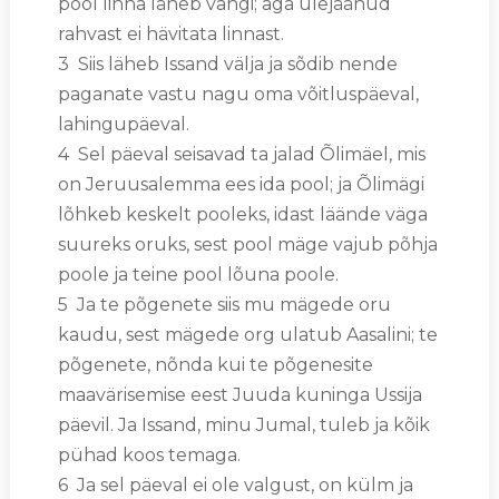
pool linna läheb vangi; aga ülejäänud
rahvast ei hävitata linnast.
3 Siis läheb Issand välja ja sõdib nende
paganate vastu nagu oma võitluspäeval,
lahingupäeval.
4 Sel päeval seisavad ta jalad Õlimäel, mis
on Jeruusalemma ees ida pool; ja Õlimägi
lõhkeb keskelt pooleks, idast läände väga
suureks oruks, sest pool mäge vajub põhja
poole ja teine pool lõuna poole.
5 Ja te põgenete siis mu mägede oru
kaudu, sest mägede org ulatub Aasalini; te
põgenete, nõnda kui te põgenesite
maavärisemise eest Juuda kuninga Ussija
päevil. Ja Issand, minu Jumal, tuleb ja kõik
pühad koos temaga.
6 Ja sel päeval ei ole valgust, on külm ja