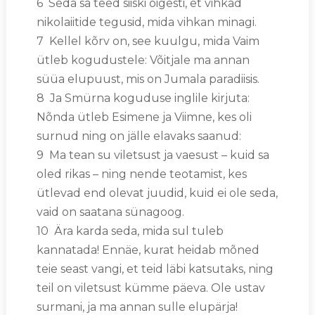
6 Seda sa teed siiski õigesti, et vihkad
nikolaiitide tegusid, mida vihkan minagi.
7 Kellel kõrv on, see kuulgu, mida Vaim
ütleb kogudustele: Võitjale ma annan
süüa elupuust, mis on Jumala paradiisis.
8 Ja Smürna koguduse inglile kirjuta:
Nõnda ütleb Esimene ja Viimne, kes oli
surnud ning on jälle elavaks saanud:
9 Ma tean su viletsust ja vaesust – kuid sa
oled rikas – ning nende teotamist, kes
ütlevad end olevat juudid, kuid ei ole seda,
vaid on saatana sünagoog.
10 Ära karda seda, mida sul tuleb
kannatada! Ennäe, kurat heidab mõned
teie seast vangi, et teid läbi katsutaks, ning
teil on viletsust kümme päeva. Ole ustav
surmani, ja ma annan sulle elupärja!