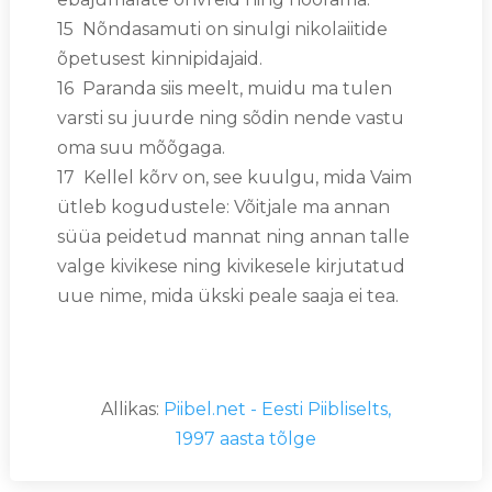
15 Nõndasamuti on sinulgi nikolaiitide
õpetusest kinnipidajaid.
16 Paranda siis meelt, muidu ma tulen
varsti su juurde ning sõdin nende vastu
oma suu mõõgaga.
17 Kellel kõrv on, see kuulgu, mida Vaim
ütleb kogudustele: Võitjale ma annan
süüa peidetud mannat ning annan talle
valge kivikese ning kivikesele kirjutatud
uue nime, mida ükski peale saaja ei tea.
Allikas:
Piibel.net - Eesti Piibliselts,
1997 aasta tõlge