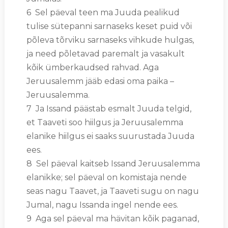
6 Sel päeval teen ma Juuda pealikud
tulise sütepanni sarnaseks keset puid või
põleva tõrviku sarnaseks vihkude hulgas,
ja need põletavad paremalt ja vasakult
kõik ümberkaudsed rahvad. Aga
Jeruusalemm jääb edasi oma paika –
Jeruusalemma.
7 Ja Issand päästab esmalt Juuda telgid,
et Taaveti soo hiilgus ja Jeruusalemma
elanike hiilgus ei saaks suurustada Juuda
ees.
8 Sel päeval kaitseb Issand Jeruusalemma
elanikke; sel päeval on komistaja nende
seas nagu Taavet, ja Taaveti sugu on nagu
Jumal, nagu Issanda ingel nende ees.
9 Aga sel päeval ma hävitan kõik paganad,