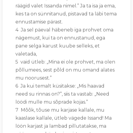
räägid valet Issanda nimel.” Ja ta isa ja ema,
kes ta on sünnitanud, pistavad ta läbi tema
ennustamise pärast.
4 Ja sel päeval häbeneb iga prohvet oma
nägemust, kui ta on ennustanud, ega
pane selga karust kuube selleks, et
valetada,
5 vaid ütleb: „Mina ei ole prohvet, ma olen
põllumees, sest põld on mu omand alates
mu noorusest.”
6 Ja kui temalt küsitakse: „Mis haavad
need su rinnas on?”, siis ta vastab: „Need
löödi mulle mu sõprade kojas.”
7 Mõõk, tõuse mu karjase kallale, mu
kaaslase kallale, ütleb vägede Issand! Ma
löön karjast ja lambad pillutatakse, ma