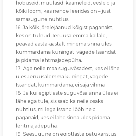
hobuseid, muulasid, kaameleid, eesleid ja
kõiki loomi, kes nende leerides on – just
samasugune nuhtlus.
16 Ja kõik järelejäänud kõigist paganaist,
kes on tulnud Jeruusalemma kallale,
peavad aasta-aastalt minema sinna üles,
kummardama kuningat, vägede Issandat
ja pidama lehtmajadepüha.
17 Aga neile maa suguvõsadest, kes ei lähe
üles Jeruusalemma kuningat, vägede
Issandat, kummardama, ei saja vihma.
18 Ja kui egiptlaste suguvõsa sinna üles ei
lähe ega tule, siis saab ka neile osaks
nuhtlus, millega Issand lööb neid
paganaid, kes ei lähe sinna üles pidama
lehtmajadepüha.
19 Seesugune on egiptlaste patukaristus