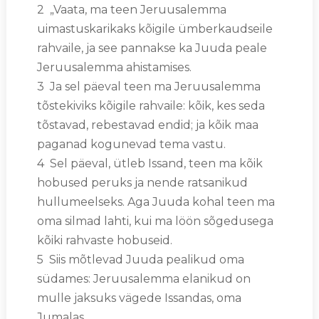
2 „Vaata, ma teen Jeruusalemma
uimastuskarikaks kõigile ümberkaudseile
rahvaile, ja see pannakse ka Juuda peale
Jeruusalemma ahistamises.
3 Ja sel päeval teen ma Jeruusalemma
tõstekiviks kõigile rahvaile: kõik, kes seda
tõstavad, rebestavad endid; ja kõik maa
paganad kogunevad tema vastu.
4 Sel päeval, ütleb Issand, teen ma kõik
hobused peruks ja nende ratsanikud
hullumeelseks. Aga Juuda kohal teen ma
oma silmad lahti, kui ma löön sõgedusega
kõiki rahvaste hobuseid.
5 Siis mõtlevad Juuda pealikud oma
südames: Jeruusalemma elanikud on
mulle jaksuks vägede Issandas, oma
Jumalas.