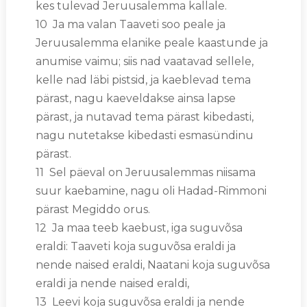
kes tulevad Jeruusalemma kallale.
10 Ja ma valan Taaveti soo peale ja
Jeruusalemma elanike peale kaastunde ja
anumise vaimu; siis nad vaatavad sellele,
kelle nad läbi pistsid, ja kaeblevad tema
pärast, nagu kaeveldakse ainsa lapse
pärast, ja nutavad tema pärast kibedasti,
nagu nutetakse kibedasti esmasündinu
pärast.
11 Sel päeval on Jeruusalemmas niisama
suur kaebamine, nagu oli Hadad-Rimmoni
pärast Megiddo orus.
12 Ja maa teeb kaebust, iga suguvõsa
eraldi: Taaveti koja suguvõsa eraldi ja
nende naised eraldi, Naatani koja suguvõsa
eraldi ja nende naised eraldi,
13 Leevi koja suguvõsa eraldi ja nende