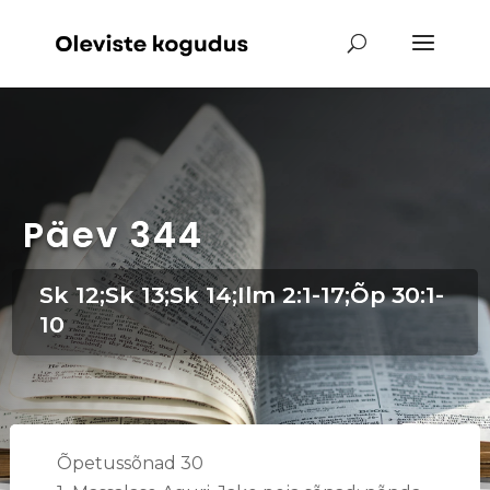
Päev 344
Sk 12;Sk 13;Sk 14;Ilm 2:1-17;Õp 30:1-
10
Õpetussõnad 30