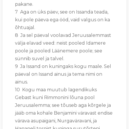
pakane.
7 Aga on üks päev, see on Issanda teada,
kui pole päeva ega ööd, vaid valgus on ka
õhtuajal.
8 Ja sel päeval voolavad Jeruusalemmast
välja elavad veed: neist pooled Idamere
poole ja pooled Läänemere poole; see
sünnib suvel ja talvel.
9 Ja Issand on kuningaks kogu maale. Sel
päeval on Issand ainus ja tema nimi on
ainus.
10 Kogu maa muutub lagendikuks
Gebast kuni Rimmonini lõuna pool
Jeruusalemma; see tõuseb aga kõrgele ja
jääb oma kohale Benjamini väravast endise
värava asupaigani, Nurgaväravani, ja
Hananeli tornist kuninga surutõrteni.