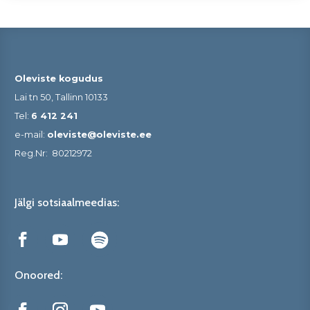
Oleviste kogudus
Lai tn 50, Tallinn 10133
Tel:
6 412 241
e-mail:
oleviste@oleviste.ee
Reg.Nr:
80212972
Jälgi sotsiaalmeedias:
Onoored: