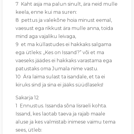
7 Kaht asja ma palun sinult, ära neid mulle
keela, enne kui ma suren:
8 pettus ja valekõne hoia minust eemal,
vaesust ega rikkust ära mulle anna, toida
mind aga vajaliku leivaga,
9 et ma küllastudes ei hakkaks salgama
ega ütleks: „Kes on Issand?” või et ma
vaeseks jäädes ei hakkaks varastama ega
patustaks oma Jumala nime vastu.
10 Ära laima sulast ta isandale, et ta ei
kiruks sind ja sina ei jääks süüdlaseks!
Sakarja 12
1 Ennustus. Issanda sõna Iisraeli kohta.
Issand, kes laotab taeva ja rajab maale
aluse ja kes valmistab inimese vaimu tema
sees, ütleb: