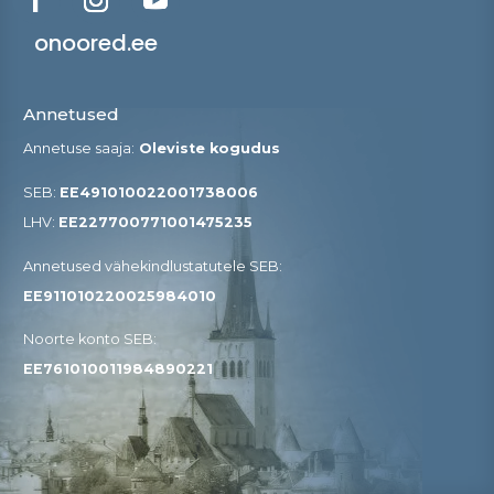
onoored.ee
Annetused
Annetuse saaja:
Oleviste kogudus
SEB:
EE491010022001738006
LHV:
EE227700771001475235
Annetused vähekindlustatutele SEB​:
EE911010220025984010
Noorte konto SEB:
EE761010011984890221