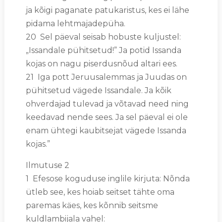
ja kõigi paganate patukaristus, kes ei lähe
pidama lehtmajadepüha.
20 Sel päeval seisab hobuste kuljustel:
„Issandale pühitsetud!” Ja potid Issanda
kojas on nagu piserdusnõud altari ees.
21 Iga pott Jeruusalemmas ja Juudas on
pühitsetud vägede Issandale. Ja kõik
ohverdajad tulevad ja võtavad need ning
keedavad nende sees. Ja sel päeval ei ole
enam ühtegi kaubitsejat vägede Issanda
kojas.”
Ilmutuse 2
1 Efesose koguduse inglile kirjuta: Nõnda
ütleb see, kes hoiab seitset tähte oma
paremas käes, kes kõnnib seitsme
kuldlambijala vahel: