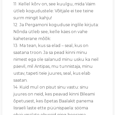
11 Kellel kõrv on, see kuulgu, mida Vaim
ütleb kogudustele: Võitjale ei tee teine
surm mingit kahju!
12 Ja Pergamoni koguduse inglile kirjuta:
Nõnda ütleb see, kelle käes on vahe
kaheterane mõõk:
13 Ma tean, kus sa elad – seal, kus on
saatana troon. Ja sa pead kinni minu
nimest ega ole salanud minu usku ka neil
päevil, mil Antipas, mu tunnistaja, minu
ustav, tapeti teie juures, seal, kus elab
saatan.
14 Kuid mul on pisut sinu vastu: sinu
juures on neid, kes peavad kinni Bileami
õpetusest, kes õpetas Baalakit panema
Iisraeli laste ette püünispaela: sööma
ebajumalate ohvreid ning hoorama.