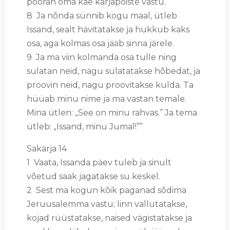
pööran oma käe karjapoiste vastu.
8 Ja nõnda sünnib kogu maal, ütleb
Issand, sealt hävitatakse ja hukkub kaks
osa, aga kolmas osa jääb sinna järele.
9 Ja ma viin kolmanda osa tulle ning
sulatan neid, nagu sulatatakse hõbedat, ja
proovin neid, nagu proovitakse kulda. Ta
hüüab minu nime ja ma vastan temale.
Mina ütlen: „See on minu rahvas.” Ja tema
ütleb: „Issand, minu Jumal!””
Sakarja 14
1 Vaata, Issanda päev tuleb ja sinult
võetud saak jagatakse su keskel.
2 Sest ma kogun kõik paganad sõdima
Jeruusalemma vastu; linn vallutatakse,
kojad rüüstatakse, naised vägistatakse ja