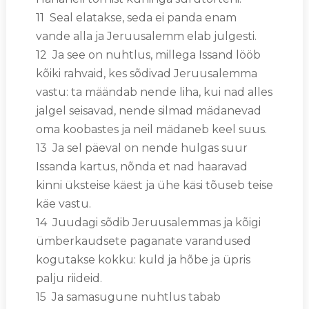
11 Seal elatakse, seda ei panda enam
vande alla ja Jeruusalemm elab julgesti.
12 Ja see on nuhtlus, millega Issand lööb
kõiki rahvaid, kes sõdivad Jeruusalemma
vastu: ta määndab nende liha, kui nad alles
jalgel seisavad, nende silmad mädanevad
oma koobastes ja neil mädaneb keel suus.
13 Ja sel päeval on nende hulgas suur
Issanda kartus, nõnda et nad haaravad
kinni üksteise käest ja ühe käsi tõuseb teise
käe vastu.
14 Juudagi sõdib Jeruusalemmas ja kõigi
ümberkaudsete paganate varandused
kogutakse kokku: kuld ja hõbe ja üpris
palju riideid.
15 Ja samasugune nuhtlus tabab