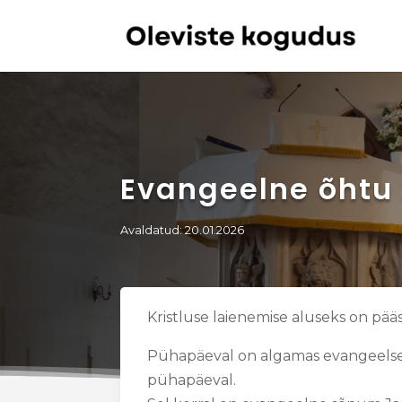
Evangeelne õhtu 
Avaldatud: 20.01.2026
Kristluse laienemise aluseks on pää
Pühapäeval on algamas evangeelset
pühapäeval.