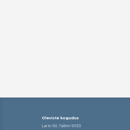
Oleviste kogudus
Lai tn 50, Tallinn 10133