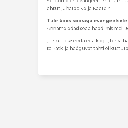
Sel korral on evangeelne sõnum Jaa
õhtut juhatab Veljo Kaptein.
Tule koos sõbraga evangeelsele õh
Anname edasi seda head, mis meil J
„Tema ei kisenda ega karju, tema hä
ta katki ja hõõguvat tahti ei kustuta 