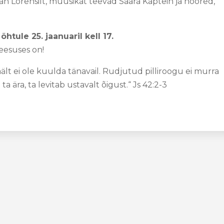
n Lorensilt, muusikat teevad Saara Kaptein ja noored,
tule 25. jaanuaril kell 17.
eesuses on!
ält ei ole kuulda tänavail. Rudjutud pilliroogu ei murra
ta ära, ta levitab ustavalt õigust.“ Js 42:2-3