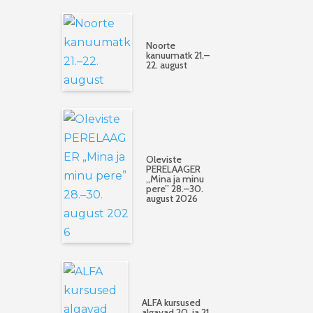
Noorte
kanuumatk 21.–
22. august
Oleviste
PERELAAGER
„Mina ja minu
pere” 28.–30.
august 2026
ALFA kursused
algavad 20. ja 21.