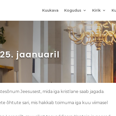
Kuukava
Kogudus
Kirik
Ku
25. jaanuaril
stesõnum Jeesusest, mida iga kristlane saab jagada.
e õhtute sari, mis hakkab toimuma iga kuu viimasel