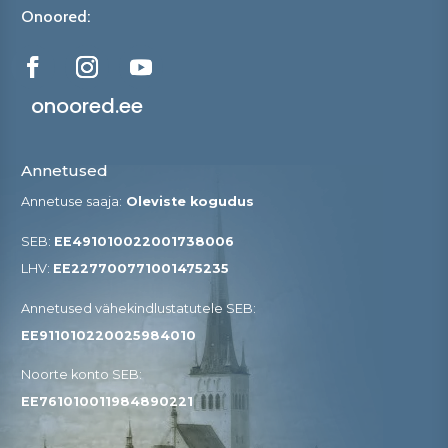
Onoored:
onoored.ee
Annetused
Annetuse saaja:
Oleviste kogudus
SEB:
EE491010022001738006
LHV:
EE227700771001475235
Annetused vähekindlustatutele SEB​:
EE911010220025984010
Noorte konto SEB:
EE761010011984890221