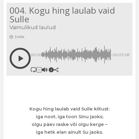
004. Kogu hing laulab vaid
Sulle
Vaimulikud laulud
3 MIN.
00:00
-00:03:08
1X
Kogu hing laulab vaid Sulle kiitust:
iga noot, iga toon Sinu jaoks;
olgu päev raske või olgu kerge –
iga hetk elan ainult Su jaoks.