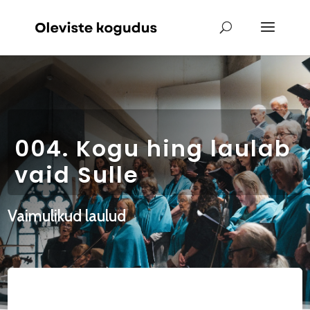
004. Kogu hing laulab
vaid Sulle
Vaimulikud laulud