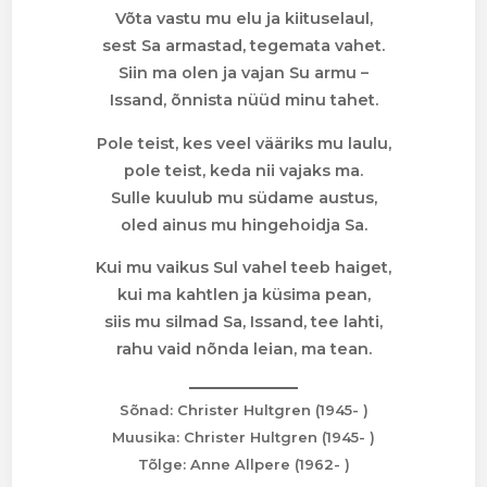
Võta vastu mu elu ja kiituselaul,
sest Sa armastad, tegemata vahet.
Siin ma olen ja vajan Su armu –
Issand, õnnista nüüd minu tahet.
Pole teist, kes veel vääriks mu laulu,
pole teist, keda nii vajaks ma.
Sulle kuulub mu südame austus,
oled ainus mu hingehoidja Sa.
Kui mu vaikus Sul vahel teeb haiget,
kui ma kahtlen ja küsima pean,
siis mu silmad Sa, Issand, tee lahti,
rahu vaid nõnda leian, ma tean.
Sõnad: Christer Hultgren (1945- )
Muusika: Christer Hultgren (1945- )
Tõlge: Anne Allpere (1962- )