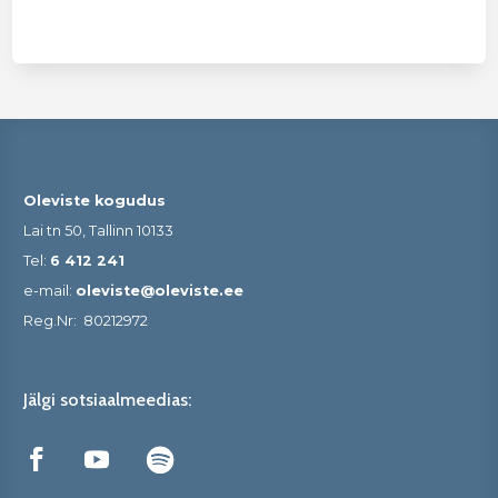
Oleviste kogudus
Lai tn 50, Tallinn 10133
Tel:
6 412 241
e-mail:
oleviste@oleviste.ee
Reg.Nr:
80212972
Jälgi sotsiaalmeedias: