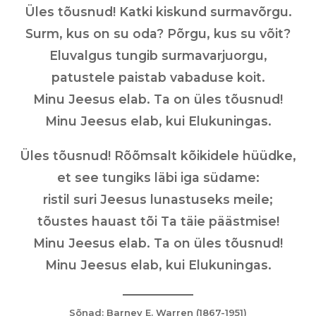
Üles tõusnud! Katki kiskund surmavõrgu.
Surm, kus on su oda? Põrgu, kus su võit?
Eluvalgus tungib surmavarjuorgu,
patustele paistab vabaduse koit.
Minu Jeesus elab. Ta on üles tõusnud!
Minu Jeesus elab, kui Elukuningas.
Üles tõusnud! Rõõmsalt kõikidele hüüdke,
et see tungiks läbi iga südame:
ristil suri Jeesus lunastuseks meile;
tõustes hauast tõi Ta täie päästmise!
Minu Jeesus elab. Ta on üles tõusnud!
Minu Jeesus elab, kui Elukuningas.
Sõnad: Barney E. Warren (1867-1951)