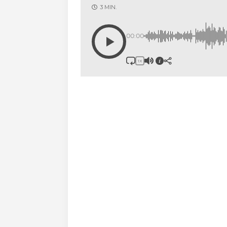
3 MIN.
00:00
1X