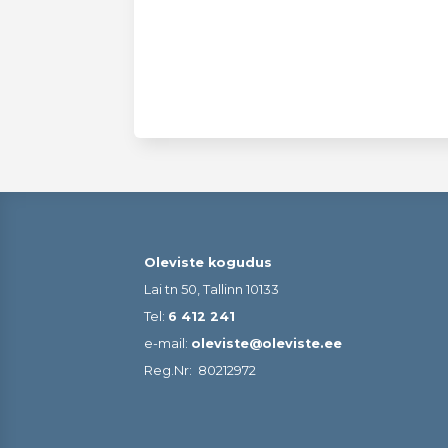
Oleviste kogudus
Lai tn 50, Tallinn 10133
Tel:
6 412 241
e-mail:
oleviste@oleviste.ee
Reg.Nr:
80212972