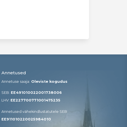
Annetused
Annetuse saaja:
Oleviste kogudus
SEB:
EE491010022001738006
LHV:
EE227700771001475235
Annetused vähekindlustatutele SEB​:
EE911010220025984010