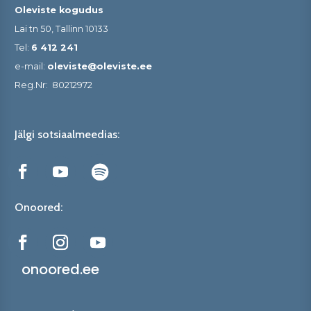
Oleviste kogudus
Lai tn 50, Tallinn 10133
Tel:
6 412 241
e-mail:
oleviste@oleviste.ee
Reg.Nr:
80212972
Jälgi sotsiaalmeedias:
Onoored:
onoored.ee