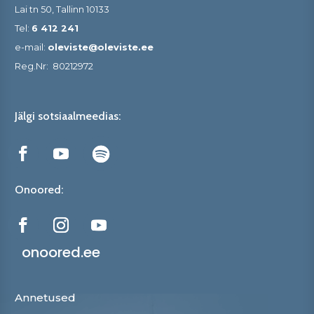
Lai tn 50, Tallinn 10133
Tel:
6 412 241
e-mail:
oleviste@oleviste.ee
Reg.Nr:
80212972
Jälgi sotsiaalmeedias:
Onoored:
onoored.ee
Annetused