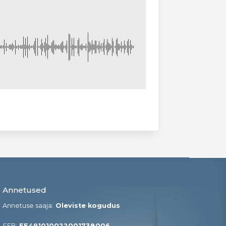
Annetused
Annetuse saaja:
Oleviste kogudus
SEB:
EE491010022001738006