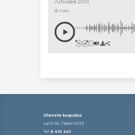
Jutlused 2010
0 MIN.
00:00
1X
Oleviste kogudus
Lai tn 50, Tallinn 10133
Tel:
6 412 241