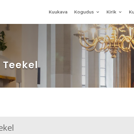
Kuukava
Kogudus
Kirik
Ku
m Teekel
ekel