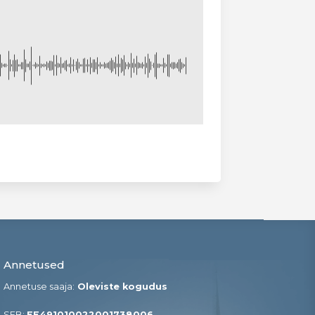
Annetused
Annetuse saaja:
Oleviste kogudus
SEB:
EE491010022001738006