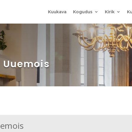
Kuukava
Kogudus
Kirik
Ku
n Uuemois
uemois