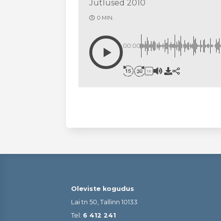
Jutlused 2010
0 MIN.
00:00
1X
Oleviste kogudus
Lai tn 50, Tallinn 10133
Tel:
6 412 241