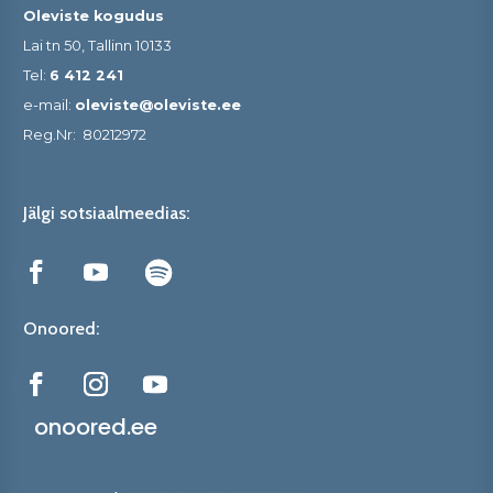
Oleviste kogudus
Lai tn 50, Tallinn 10133
Tel:
6 412 241
e-mail:
oleviste@oleviste.ee
Reg.Nr:
80212972
Jälgi sotsiaalmeedias:
Onoored:
onoored.ee