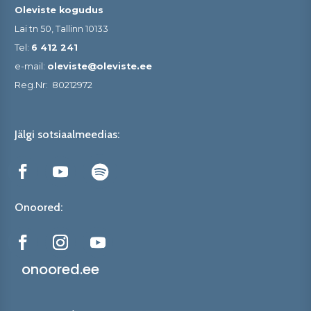
Oleviste kogudus
Lai tn 50, Tallinn 10133
Tel:
6 412 241
e-mail:
oleviste@oleviste.ee
Reg.Nr:
80212972
Jälgi sotsiaalmeedias:
Onoored:
onoored.ee