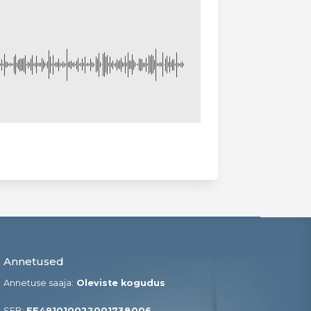
Annetused
Annetuse saaja:
Oleviste kogudus
SEB:
EE491010022001738006