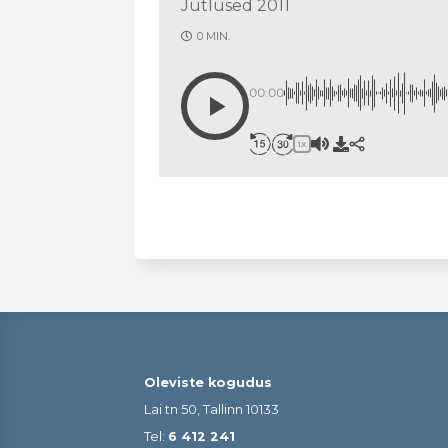
Jutlused 2011
0 MIN.
00:00
1X
Oleviste kogudus
Lai tn 50, Tallinn 10133
Tel:
6 412 241