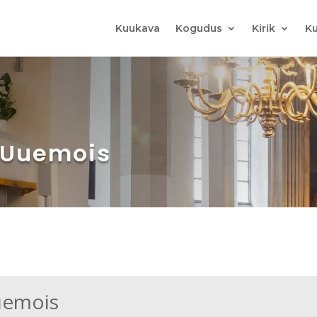
Kuukava
Kogudus
Kirik
Ku
t Uuemois
uemois