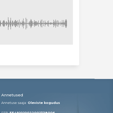
Annetused
Annetuse saaja:
Oleviste kogudus
SEB:
EE491010022001738006