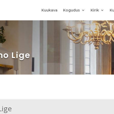
Kuukava
Kogudus
Kirik
Ku
mo Lige
Lige