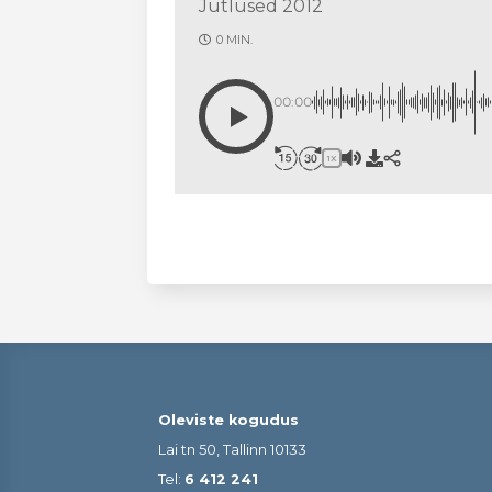
Jutlused 2012
0 MIN.
00:00
1X
Oleviste kogudus
Lai tn 50, Tallinn 10133
Tel:
6 412 241