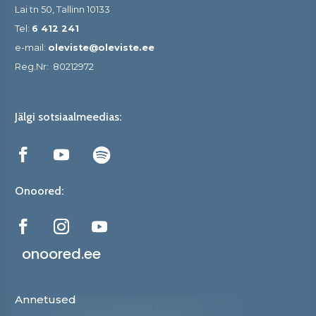
Lai tn 50, Tallinn 10133
Tel:
6 412 241
e-mail:
oleviste@oleviste.ee
Reg.Nr:
80212972
Jälgi sotsiaalmeedias:
Onoored:
onoored.ee
Annetused