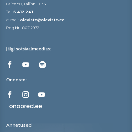
Lai tn 50, Tallinn 10133
Tel:
6 412 241
e-mail:
oleviste@oleviste.ee
Reg.Nr:
80212972
Jälgi sotsiaalmeedias:
Onoored:
onoored.ee
Annetused