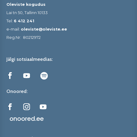
Oleviste kogudus
Lai tn 50, Tallinn 10133
Tel:
6 412 241
e-mail:
oleviste@oleviste.ee
Reg.Nr:
80212972
Jälgi sotsiaalmeedias:
Onoored:
onoored.ee