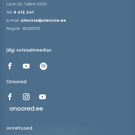
Lai tn 50, Tallinn 10133
Tel:
6 412 241
e-mail:
oleviste@oleviste.ee
Reg.Nr:
80212972
Jälgi sotsiaalmeedias:
Onoored:
onoored.ee
Annetused