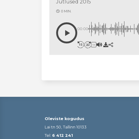
Jutlused 2015
0 MIN.
00:00
1X
Oleviste kogudus
Lai tn 50, Tallinn 10133
Tel:
6 412 241