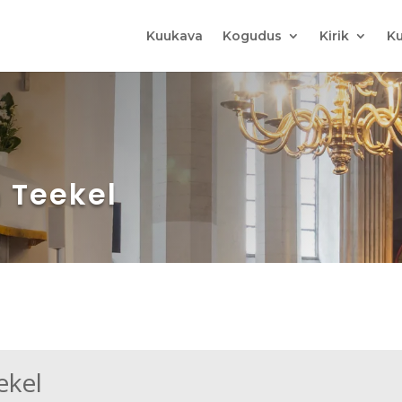
Kuukava
Kogudus
Kirik
Ku
m Teekel
ekel