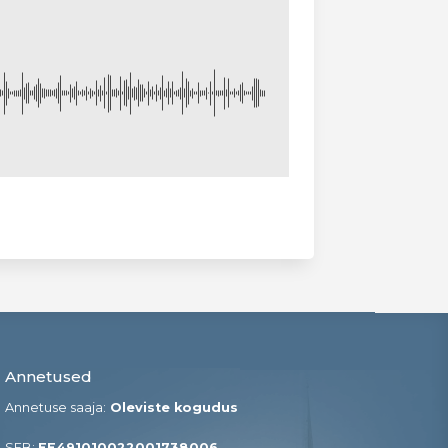
Annetused
Annetuse saaja:
Oleviste kogudus
SEB:
EE491010022001738006