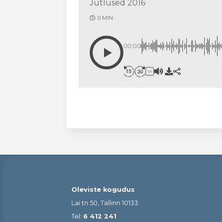
Jutlused 2016
0 MIN.
00:00
1X
Oleviste kogudus
Lai tn 50, Tallinn 10133
Tel:
6 412 241