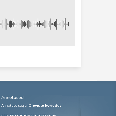
Annetused
Annetuse saaja:
Oleviste kogudus
SEB:
EE491010022001738006