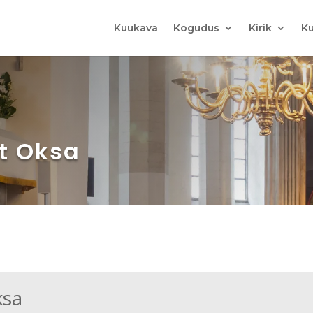
Kuukava
Kogudus
Kirik
Ku
rt Oksa
ksa