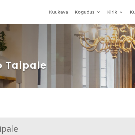
Kuukava
Kogudus
Kirik
Ku
o Taipale
ipale