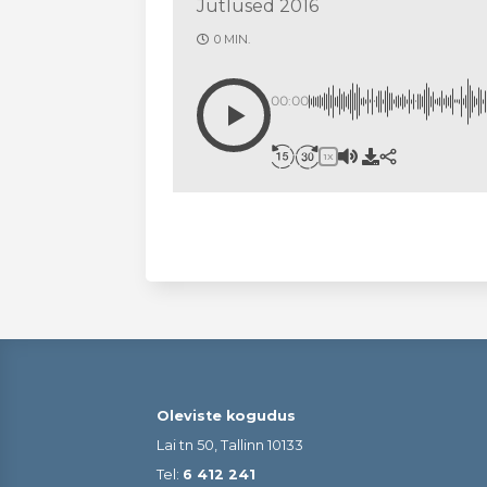
Jutlused 2016
0 MIN.
00:00
1X
Oleviste kogudus
Lai tn 50, Tallinn 10133
Tel:
6 412 241