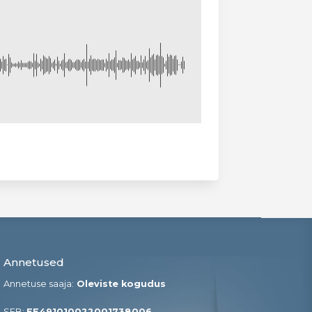
Annetused
Annetuse saaja:
Oleviste kogudus
SEB:
EE491010022001738006