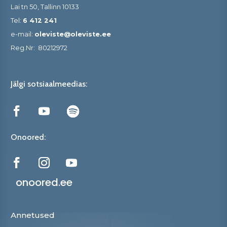
Lai tn 50, Tallinn 10133
Tel:
6 412 241
e-mail:
oleviste@oleviste.ee
Reg.Nr:
80212972
Jälgi sotsiaalmeedias:
Onoored:
onoored.ee
Annetused