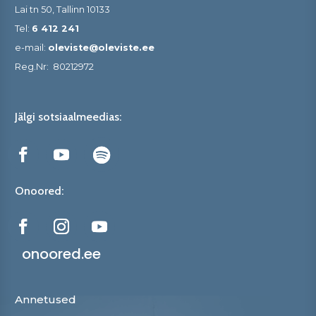
Lai tn 50, Tallinn 10133
Tel:
6 412 241
e-mail:
oleviste@oleviste.ee
Reg.Nr:
80212972
Jälgi sotsiaalmeedias:
Onoored:
onoored.ee
Annetused