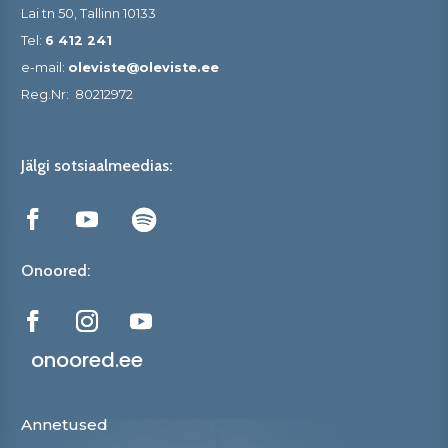
Lai tn 50, Tallinn 10133
Tel:
6 412 241
e-mail:
oleviste@oleviste.ee
Reg.Nr:
80212972
Jälgi sotsiaalmeedias:
Onoored:
onoored.ee
Annetused