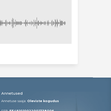
Annetused
Annetuse saaja:
Oleviste kogudus
SEB:
EE491010022001738006