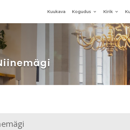
Kuukava
Kogudus
Kirik
Ku
 Niinemägi
inemägi