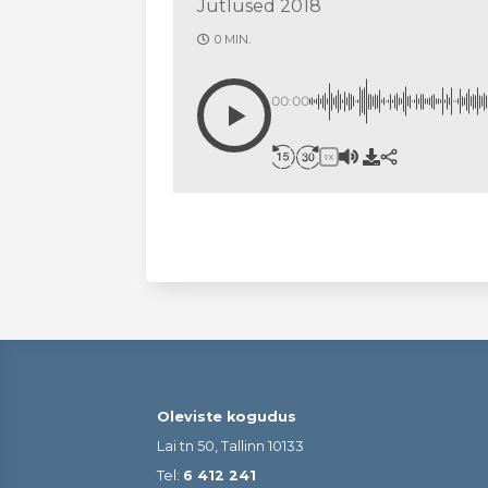
Jutlused 2018
0 MIN.
00:00
1X
Oleviste kogudus
Lai tn 50, Tallinn 10133
Tel:
6 412 241