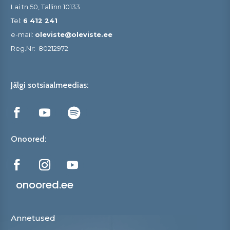
Lai tn 50, Tallinn 10133
Tel:
6 412 241
e-mail:
oleviste@oleviste.ee
Reg.Nr:
80212972
Jälgi sotsiaalmeedias:
Onoored:
onoored.ee
Annetused