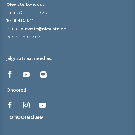
Oleviste kogudus
Lai tn 50, Tallinn 10133
Tel:
6 412 241
e-mail:
oleviste@oleviste.ee
Reg.Nr:
80212972
Jälgi sotsiaalmeedias:
Onoored:
onoored.ee