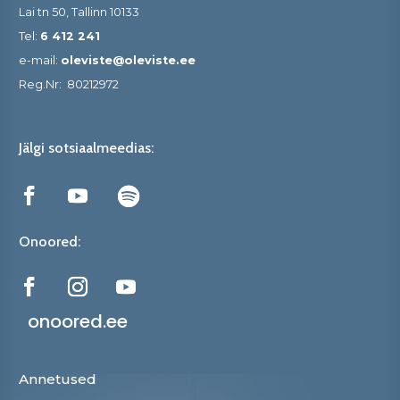
Lai tn 50, Tallinn 10133
Tel:
6 412 241
e-mail:
oleviste@oleviste.ee
Reg.Nr:
80212972
Jälgi sotsiaalmeedias:
Onoored:
onoored.ee
Annetused