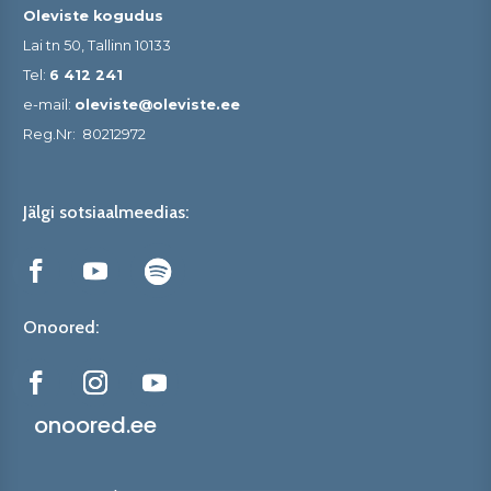
Oleviste kogudus
Lai tn 50, Tallinn 10133
Tel:
6 412 241
e-mail:
oleviste@oleviste.ee
Reg.Nr:
80212972
Jälgi sotsiaalmeedias:
Onoored:
onoored.ee