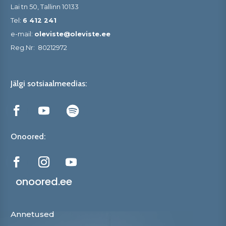
Lai tn 50, Tallinn 10133
Tel:
6 412 241
e-mail:
oleviste@oleviste.ee
Reg.Nr:
80212972
Jälgi sotsiaalmeedias:
Onoored:
onoored.ee
Annetused