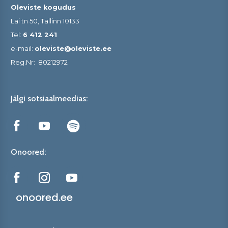
Oleviste kogudus
Lai tn 50, Tallinn 10133
Tel:
6 412 241
e-mail:
oleviste@oleviste.ee
Reg.Nr:
80212972
Jälgi sotsiaalmeedias:
Onoored:
onoored.ee