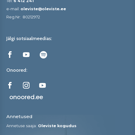
Tel:
6 412 241
e-mail:
oleviste@oleviste.ee
Reg.Nr:
80212972
Jälgi sotsiaalmeedias:
Onoored:
onoored.ee
Annetused
Annetuse saaja:
Oleviste kogudus