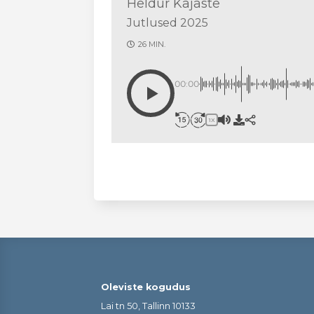
Heldur Kajaste
Jutlused 2025
26 MIN.
00:00
1X
Oleviste kogudus
Lai tn 50, Tallinn 10133