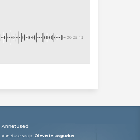
-00:25:41
Annetused
Annetuse saaja:
Oleviste kogudus