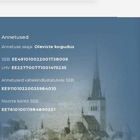
Annetused
Annetuse saaja:
Oleviste kogudus
SEB:
EE491010022001738006
LHV:
EE227700771001475235
Annetused vähekindlustatutele SEB​:
EE911010220025984010
Noorte konto SEB:
EE761010011984890221