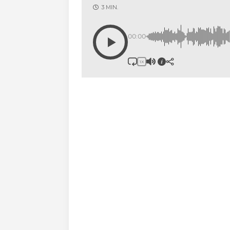
3 MIN.
00:00
1X