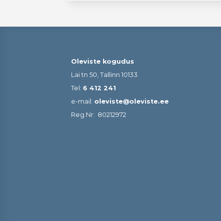
Oleviste kogudus
Lai tn 50, Tallinn 10133
Tel:
6 412 241
e-mail:
oleviste@oleviste.ee
Reg.Nr:
80212972