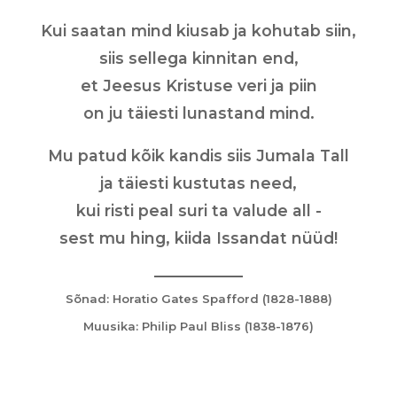
Kui saatan mind kiusab ja kohutab siin,
siis sellega kinnitan end,
et Jeesus Kristuse veri ja piin
on ju täiesti lunastand mind.
Mu patud kõik kandis siis Jumala Tall
ja täiesti kustutas need,
kui risti peal suri ta valude all -
sest mu hing, kiida Issandat nüüd!
Sõnad: Horatio Gates Spafford (1828-1888)
Muusika: Philip Paul Bliss (1838-1876)