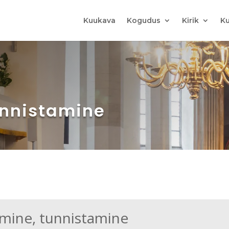
Kuukava
Kogudus
Kirik
Ku
unnistamine
amine, tunnistamine