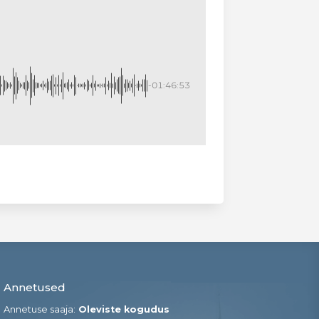
-01:46:53
Annetused
Annetuse saaja:
Oleviste kogudus