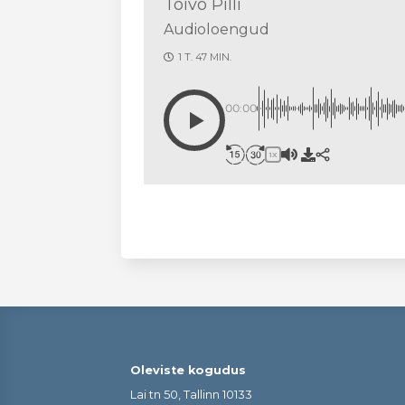
Toivo Pilli
Audioloengud
1 T. 47 MIN.
00:00
1X
Oleviste kogudus
Lai tn 50, Tallinn 10133