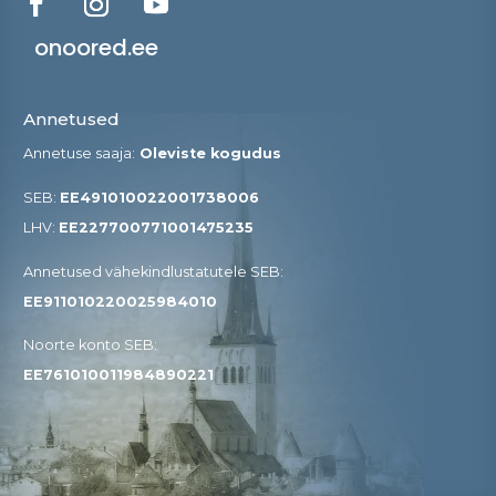
onoored.ee
Annetused
Annetuse saaja:
Oleviste kogudus
SEB:
EE491010022001738006
LHV:
EE227700771001475235
Annetused vähekindlustatutele SEB​:
EE911010220025984010
Noorte konto SEB:
EE761010011984890221