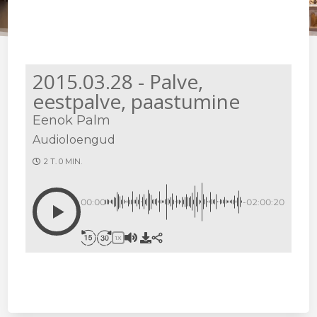
2015.03.28 - Palve,
eestpalve, paastumine
Eenok Palm
Audioloengud
2 T. 0 MIN.
00:00
-02:00:20
1X