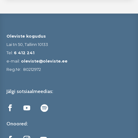
Oleviste kogudus
Lai tn 50, Tallinn 10133
Tel:
6 412 241
e-mail:
oleviste@oleviste.ee
Reg.Nr:
80212972
Jälgi sotsiaalmeedias:
Onoored: