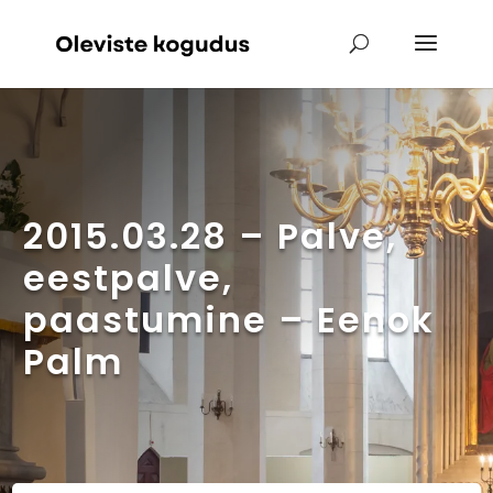
2015.03.28 – Palve,
eestpalve,
paastumine – Eenok
Palm